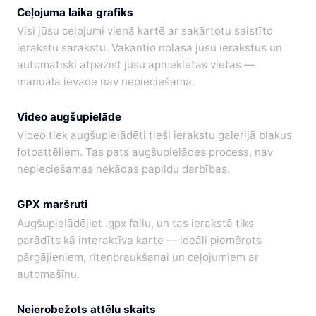
Ceļojuma laika grafiks
Visi jūsu ceļojumi vienā kartē ar sakārtotu saistīto
ierakstu sarakstu. Vakantio nolasa jūsu ierakstus un
automātiski atpazīst jūsu apmeklētās vietas —
manuāla ievade nav nepieciešama.
Video augšupielāde
Video tiek augšupielādēti tieši ierakstu galerijā blakus
fotoattēliem. Tas pats augšupielādes process, nav
nepieciešamas nekādas papildu darbības.
GPX maršruti
Augšupielādējiet .gpx failu, un tas ierakstā tiks
parādīts kā interaktīva karte — ideāli piemērots
pārgājieniem, riteņbraukšanai un ceļojumiem ar
automašīnu.
Neierobežots attēlu skaits