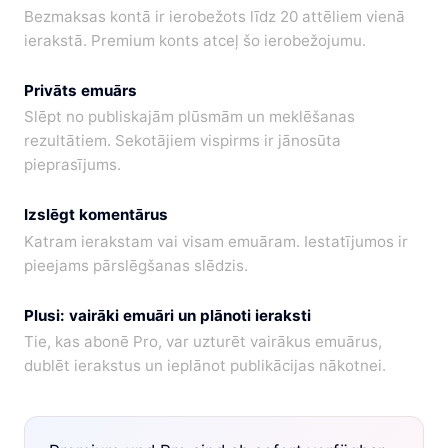
Bezmaksas kontā ir ierobežots līdz 20 attēliem vienā
ierakstā. Premium konts atceļ šo ierobežojumu.
Privāts emuārs
Slēpt no publiskajām plūsmām un meklēšanas
rezultātiem. Sekotājiem vispirms ir jānosūta
pieprasījums.
Izslēgt komentārus
Katram ierakstam vai visam emuāram. Iestatījumos ir
pieejams pārslēgšanas slēdzis.
Plusi: vairāki emuāri un plānoti ieraksti
Tie, kas abonē Pro, var uzturēt vairākus emuārus,
dublēt ierakstus un ieplānot publikācijas nākotnei.