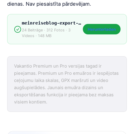
dienas. Nav piesaistīta pārdevējam.
meinreiseblog-export-2026.zip
Herunterladen
24 Beiträge · 312 Fotos · 3
Videos · 148 MB
Vakantio Premium un Pro versijas tagad ir
pieejamas. Premium un Pro emuāros ir iespējotas
ceļojumu laika skalas, GPX maršruti un video
augšupielādes. Jaunais emuāra dizains un
eksportēšanas funkcija ir pieejama bez maksas
visiem kontiem.