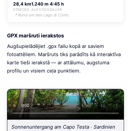
28,4 km
1.240 m
4:45 h
STRECKE
AUFSTIEG
DAUER
📍 Rund um den Lago di Como
GPX maršruti ierakstos
Augšupielādējiet .gpx failu kopā ar saviem
fotoattēliem. Maršruts tiks parādīts kā interaktīva
karte tieši ierakstā — ar attālumu, augstuma
profilu un visiem ceļa punktiem.
Sonnenuntergang am Capo Testa · Sardinien