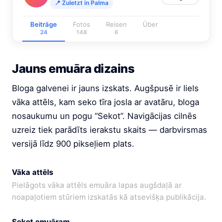
📍 Zuletzt in Palma
Beiträge
Fotos
Reisen
Über
24
148
6
Jauns emuāra dizains
Bloga galvenei ir jauns izskats. Augšpusē ir liels
vāka attēls, kam seko tīra josla ar avatāru, bloga
nosaukumu un pogu “Sekot”. Navigācijas cilnēs
uzreiz tiek parādīts ierakstu skaits — darbvirsmas
versijā līdz 900 pikseļiem plats.
Vāka attēls
Pielāgots vāka attēls emuāra lapas augšdaļā ar
noapaļotiem stūriem izskatās kā atsevišķa publikācija.
Sekot emuāram