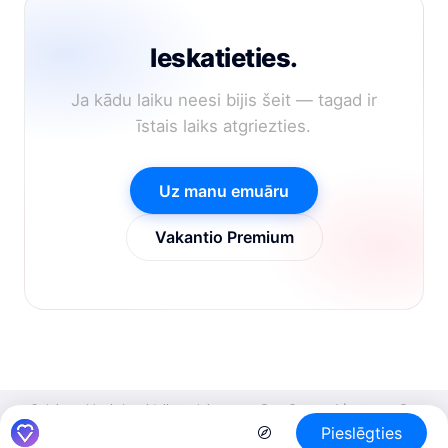
Ieskatieties.
Ja kādu laiku neesi bijis šeit — tagad ir
īstais laiks atgriezties.
Uz manu emuāru
Vakantio Premium
Ceļojumu blogi
Izveidojiet ceļojumu emuāru
Cenas
Aģentu emuāru
Pieslēgties
veidošana
Informatīvais biļetens
Par Vakantio
Nospiedums
Lietošanas