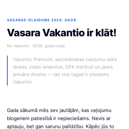
VASARAS IZLAIDUMS 2026. GADĀ
Vasara Vakantio ir klāt!
No Vakantio
2026. gada maijs
Vakantio Premium, automātiskas ceļojumu laika
skalas, video ierakstos, GPX maršruti un jauns
emuāra dizains — tas viss tagad ir pieejams
Vakantio.
Gada sākumā mēs sev jautājām, kas ceļojumu
blogeriem patiesībā ir nepieciešams. Nevis ar
aptauju, bet gan sarunu palīdzību: Kāpēc jūs to