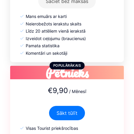
Sāciet bez maksas
Mans emuārs ar karti
Neierobežots ierakstu skaits
Līdz 20 attēliem vienā ierakstā
Izveidot ceļojumu (braucienus)
Pamata statistika
Komentāri un sekotāji
Pētnieks
POPULĀRĀKAIS
€9,90
/ Mēnesī
Sākt tūlīt
Visas Tourist priekšrocības