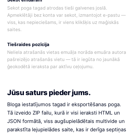
Sekot poga tagad atrodas tieši galvenes joslā.
Apmeklētāji bez konta var sekot, izmantojot e-pastu —
viss, kas nepieciešams, ir viens klikšķis uz maģiskās
saites.
Tiešraides pozīcija
Neliela atrašanās vietas emuāļa norāda emuāra autora
pašreizējo atrašanās vietu — tā ir iegūta no jaunākā
ģeokodētā ieraksta par aktīvu ceļojumu.
Jūsu saturs pieder jums.
Bloga iestatījumos tagad ir eksportēšanas poga.
Tā izveido ZIP failu, kurā ir visi ieraksti HTML un
JSON formātā, viss augšupielādētais multivide un
parakstīta lejupielādes saite, kas ir derīga septiņas