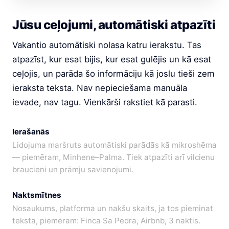
Jūsu ceļojumi, automātiski atpazīti
Vakantio automātiski nolasa katru ierakstu. Tas
atpazīst, kur esat bijis, kur esat gulējis un kā esat
ceļojis, un parāda šo informāciju kā joslu tieši zem
ieraksta teksta. Nav nepieciešama manuāla
ievade, nav tagu. Vienkārši rakstiet kā parasti.
Ierašanās
Lidojuma maršruts automātiski parādās kā mikroshēma
— piemēram, Minhene–Palma. Tiek atpazīti arī vilcienu
braucieni un prāmju savienojumi.
Naktsmītnes
Nosaukums, platforma un nakšu skaits, ja tos pieminat
tekstā, piemēram: Finca Sa Pedra, Airbnb, 3 naktis.