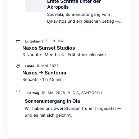
Erste Schritte unter der
Akropolis
Souvlaki, Sonnenuntergang vom
Lykavittos und ein bisschen Jetlag —
der perfekte Auftakt.
5. – 8. MAI
Unterkunft
Naxos Sunset Studios
3 Nächte · Meerblick · Frühstück inklusive
8. MAI 2026
Fähre
Naxos → Santorini
SeaJets · 1 h 45 min
10. MAI 2026
OIA, SANTORINI
Beitrag
Sonnenuntergang in Oia
Wir haben uns zwei Stunden früher hingesetzt —
und es hat sich gelohnt.