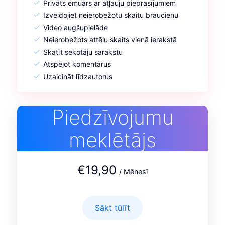
Privāts emuārs ar atļauju pieprasījumiem
Izveidojiet neierobežotu skaitu braucienu
Video augšupielāde
Neierobežots attēlu skaits vienā ierakstā
Skatīt sekotāju sarakstu
Atspējot komentārus
Uzaicināt līdzautorus
Piedzīvojumu
meklētājs
€19,90
/ Mēnesī
Sākt tūlīt