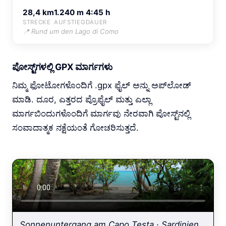
28,4 km
1.240 m
4:45 h
STRECKE
AUFSTIEG
DAUER
📍 Rund um den Lago di Como
ಪೋಸ್ಟ್‌ಗಳಲ್ಲಿ GPX ಮಾರ್ಗಗಳು
ನಿಮ್ಮ ಫೋಟೋಗಳೊಂದಿಗೆ .gpx ಫೈಲ್ ಅನ್ನು ಅಪ್‌ಲೋಡ್
ಮಾಡಿ. ದೂರ, ಎತ್ತರದ ಪ್ರೊಫೈಲ್ ಮತ್ತು ಎಲ್ಲಾ
ಮಾರ್ಗಬಿಂದುಗಳೊಂದಿಗೆ ಮಾರ್ಗವು ನೇರವಾಗಿ ಪೋಸ್ಟ್‌ನಲ್ಲಿ
ಸಂವಾದಾತ್ಮಕ ನಕ್ಷೆಯಂತೆ ಗೋಚರಿಸುತ್ತದೆ.
Sonnenuntergang am Capo Testa · Sardinien