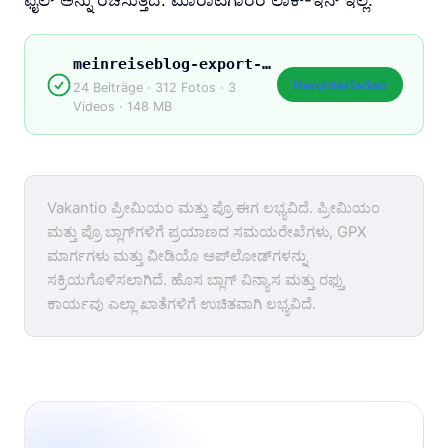
ಫೈಲ್ ಅನ್ನು ರಚಿಸುತ್ತದೆ. ಮಾರಾಟಗಾರರ ಲಾಕ್-ಇನ್ ಇಲ್ಲ.
meinreiseblog-export-2026.zip
Herunterladen
24 Beiträge · 312 Fotos · 3
Videos · 148 MB
Vakantio ಪ್ರೀಮಿಯಂ ಮತ್ತು ಪ್ರೊ ಈಗ ಲಭ್ಯವಿದೆ. ಪ್ರೀಮಿಯಂ
ಮತ್ತು ಪ್ರೊ ಬ್ಲಾಗ್‌ಗಳಿಗೆ ಪ್ರಯಾಣದ ಸಮಯರೇಖೆಗಳು, GPX
ಮಾರ್ಗಗಳು ಮತ್ತು ವೀಡಿಯೊ ಅಪ್‌ಲೋಡ್‌ಗಳನ್ನು
ಸಕ್ರಿಯಗೊಳಿಸಲಾಗಿದೆ. ಹೊಸ ಬ್ಲಾಗ್ ವಿನ್ಯಾಸ ಮತ್ತು ರಫ್ತು
ಕಾರ್ಯವು ಎಲ್ಲಾ ಖಾತೆಗಳಿಗೆ ಉಚಿತವಾಗಿ ಲಭ್ಯವಿದೆ.