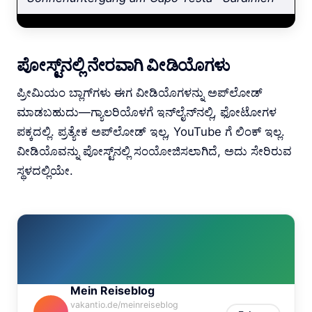
ಪೋಸ್ಟ್‌ನಲ್ಲಿ ನೇರವಾಗಿ ವೀಡಿಯೊಗಳು
ಪ್ರೀಮಿಯಂ ಬ್ಲಾಗ್‌ಗಳು ಈಗ ವೀಡಿಯೊಗಳನ್ನು ಅಪ್‌ಲೋಡ್
ಮಾಡಬಹುದು—ಗ್ಯಾಲರಿಯೊಳಗೆ ಇನ್‌ಲೈನ್‌ನಲ್ಲಿ, ಫೋಟೋಗಳ
ಪಕ್ಕದಲ್ಲಿ. ಪ್ರತ್ಯೇಕ ಅಪ್‌ಲೋಡ್ ಇಲ್ಲ, YouTube ಗೆ ಲಿಂಕ್ ಇಲ್ಲ.
ವೀಡಿಯೊವನ್ನು ಪೋಸ್ಟ್‌ನಲ್ಲಿ ಸಂಯೋಜಿಸಲಾಗಿದೆ, ಅದು ಸೇರಿರುವ
ಸ್ಥಳದಲ್ಲಿಯೇ.
Mein Reiseblog
vakantio.de/meinreiseblog