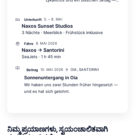
der perfekte Auftakt.
5. – 8. MAI
Unterkunft
Naxos Sunset Studios
3 Nächte · Meerblick · Frühstück inklusive
8. MAI 2026
Fähre
Naxos → Santorini
SeaJets · 1 h 45 min
10. MAI 2026
OIA, SANTORINI
Beitrag
Sonnenuntergang in Oia
Wir haben uns zwei Stunden früher hingesetzt —
und es hat sich gelohnt.
ನಿಮ್ಮ ಪ್ರಯಾಣಗಳು, ಸ್ವಯಂಚಾಲಿತವಾಗಿ