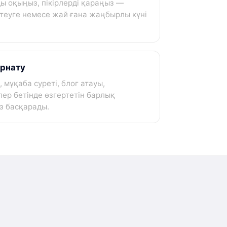
ды оқыңыз, пікірлерді қараңыз —
теуге немесе жай ғана жаңбырлы күні
орнату
 мұқаба суреті, блог атауы,
ер бетінде өзгертетін барлық
з басқарады.