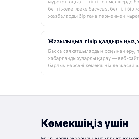
мұрағаттаңыз — тіпті көп мөлшерде бо
бетті жеке-жеке басусыз, белгілі бір
жазбаларды бір ғана пәрменмен мұра
Жазылыңыз, пікір қалдырыңыз, ж
Басқа саяхатшылардың соңынан еру, п
хабарландыруларды қарау — веб-сай
барлық нәрсені көмекшіңіз де жасай а
Көмекшіңіз үшін
Егер сіздің жасанды интеллект көмек