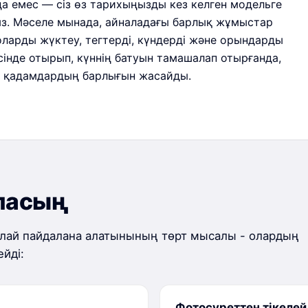
а емес — сіз өз тарихыңызды кез келген модельге
з. Мәселе мынада, айналадағы барлық жұмыстар
ларды жүктеу, тегтерді, күндерді және орындарды
есінде отырып, күннің батуын тамашалап отырғанда,
н қадамдардың барлығын жасайды.
аласың
алай пайдалана алатынының төрт мысалы - олардың
йді:
Фотосуреттен тікелей