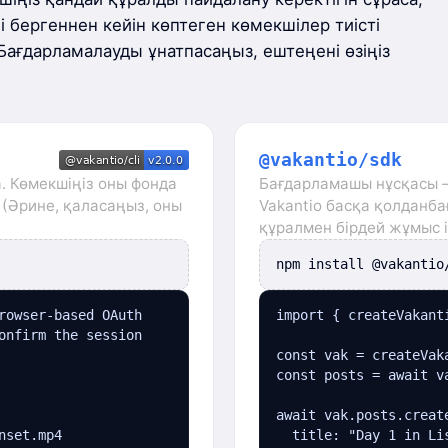
і бергеннен кейін көптеген көмекшілер тиісті
Бағдарламалауды ұнатпасаңыз, ештеңені өзіңіз
@vakantio/sdk
. Көмекшіңіз оны фонда
Бағдарламашы нұсқасы —
 (Әрине, қаласаңыз, оны
Vakantio басқа қолданбағ
құралмен бірдей жұмыс іс
npm install @vakantio
rowser-based OAuth

import { createVakant
onfirm the session

const vak = createVak
const posts = await v
await vak.posts.create
set.mp4

  title: "Day 1 in Lis