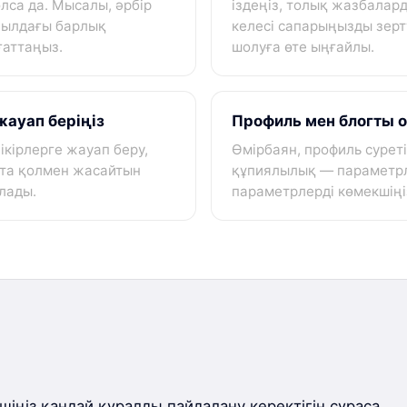
лса да. Мысалы, әрбір
іздеңіз, толық жазбалар
 жылдағы барлық
келесі сапарыңызды зерт
ғаттаңыз.
шолуға өте ыңғайлы.
ауап беріңіз
Профиль мен блогты 
ікірлерге жауап беру,
Өмірбаян, профиль суреті,
тта қолмен жасайтын
құпиялылық — параметрл
лады.
параметрлерді көмекшіңі
шіңіз қандай құралды пайдалану керектігін сұраса,