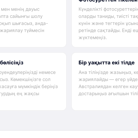
 мен менің дауыс
Күнделікті фотосуреттері
апта сайынғы шолу
оларды таниды, тиісті т
 оқып шығасыз, анда-
күнін және тегтерін ұс
н жариялау түймесін
ретінде сақтайды. Енді 
жүктемеңіз.
бөлісіңіз
Бір уақытта екі тілде
руендеулеріңізді немесе
Ана тіліңізде жазыңыз, к
сыз. Көмекшіңізге сол
жариялайды — егер үйдегі
асауға мүмкіндік беріңіз
Австралиядан келген ка
 турдың ең жақсы
достарыңыз ағылшын тілі