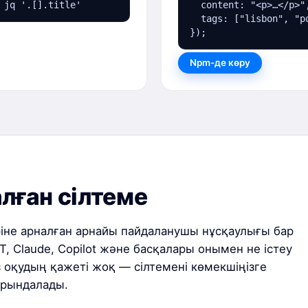
 jq '.[].title'
  content: "<p>…</p>",
  tags: ["lisbon", "po
});
Npm-де көру
лған сілтеме
іне арналған арнайы пайдаланушы нұсқаулығы бар
, Claude, Copilot және басқалары онымен не істеу
із оқудың қажеті жоқ — сілтемені көмекшіңізге
орындалады.