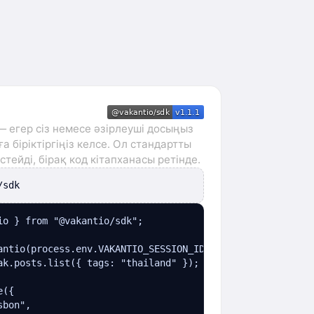
 егер сіз немесе әзірлеуші досыңыз
а біріктіргіңіз келсе. Ол стандартты
тейді, бірақ код кітапханасы ретінде.
/sdk
io } from "@vakantio/sdk";

antio(process.env.VAKANTIO_SESSION_ID);

ak.posts.list({ tags: "thailand" });

({

bon",
