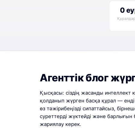
0 е
Құралдар
Агенттік блог жүрг
Қысқасы: сіздің жасанды интеллект к
қолданып жүрген басқа құрал — енді 
өз тәжірибеңізді сипаттайсыз, бірне
суреттерді жүктейді және барлығын 
жариялау керек.