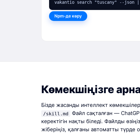
vakantio search "tuscany" --json |
Npm-де көру
Көмекшіңізге арна
Бізде жасанды интеллект көмекшілер
Файл сақталған — ChatGPT
/skill.md
керектігін нақты біледі. Файлды өзің
жіберіңіз, қалғаны автоматты түрде 