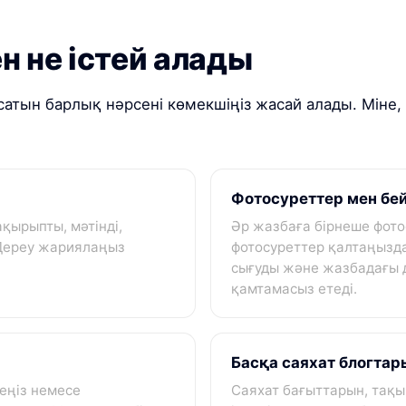
 не істей алады
асатын барлық нәрсені көмекшіңіз жасай алады. Міне,
Фотосуреттер мен бей
ақырыпты, мәтінді,
Әр жазбаға бірнеше фото
. Дереу жариялаңыз
фотосуреттер қалтаңызда
.
сығуды және жазбадағы 
қамтамасыз етеді.
Басқа саяхат блогта
еңіз немесе
Саяхат бағыттарын, тақ