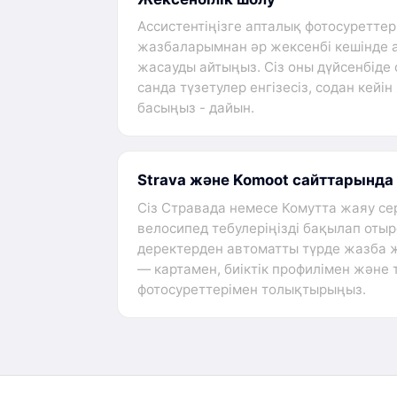
Ассистентіңізге апталық фотосуреттер
жазбаларымнан әр жексенбі кешінде 
жасауды айтыңыз. Сіз оны дүйсенбіде
санда түзетулер енгізесіз, содан кейі
басыңыз - дайын.
Strava және Komoot сайттарында 
Сіз Стравада немесе Комутта жаяу се
велосипед тебулеріңізді бақылап отыр
деректерден автоматты түрде жазба ж
— картамен, биіктік профилімен және
фотосуреттерімен толықтырыңыз.