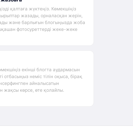
ңізді қалтаға жүктеңіз. Көмекшіңіз
ақырыптар жазады, орналасқан жерін,
ынады және барлығын блогыңызда жоба
ешқашан фотосуреттерді жеке-жеке
өмекшіңіз екінші блогта аудармасын
 отбасыңыз неміс тілін оқыса, бірақ
учсерфингпен айналысатын
н жақсы көрсе, өте қолайлы.