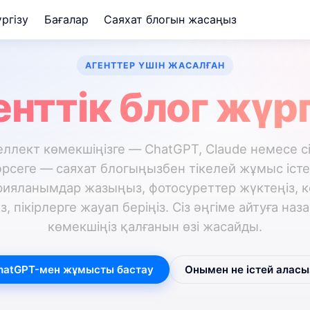
үргізу
Бағалар
Саяхат блогын жасаңыз
АГЕНТТЕР ҮШІН ЖАСАЛҒАН
енттік блог жүрг
ллект көмекшіңізге — ChatGPT, Claude немесе с
әрсеге — саяхат блогыңызбен тікелей жұмыс істе
арияланымдар жазыңыз, фотосуреттер жүктеңіз, к
 пікірлерге жауап беріңіз. Сіз әңгіме айтуға наз
көмекшіңіз қалғанын өзі жасайды.
hatGPT-мен жұмысты бастау
Онымен не істей аласы