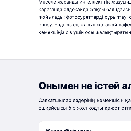
Мәселе жасанды интеллекттің жазуынд
қарағанда әлдеқайда жақсы баяндайсы
жойылады: фотосуреттерді сұрыптау, о
енгізу. Енді сіз ең жақын жағажай каф
көмекшіңіз сіз үшін осы жалықтыраты
Онымен не істей 
Саяхатшылар өздерінің көмекшісін қ
ешқайсысы бір жол кодты қажет етпе
Жексенбілік шолу