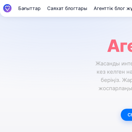
Бағыттар
Саяхат блогтары
Агенттік блог ж
Аг
Жасанды инте
кез келген н
беріңіз. Ж
жоспарлаңыз,
C