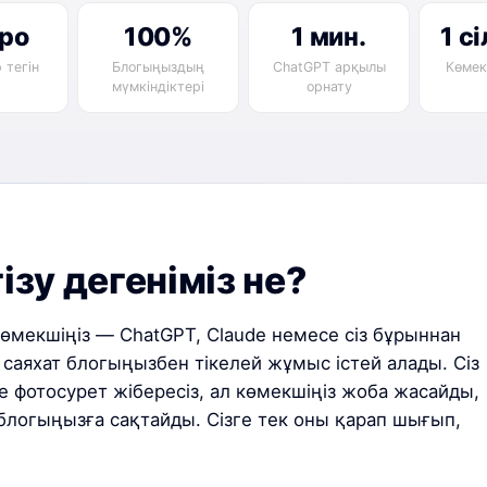
уро
100%
1 мин.
1 с
 тегін
Блогыңыздың
ChatGPT арқылы
Көмек
мүмкіндіктері
орнату
ізу дегеніміз не?
өмекшіңіз — ChatGPT, Claude немесе сіз бұрыннан
саяхат блогыңызбен тікелей жұмыс істей алады. Сіз
ше фотосурет жібересіз, ал көмекшіңіз жоба жасайды,
блогыңызға сақтайды. Сізге тек оны қарап шығып,