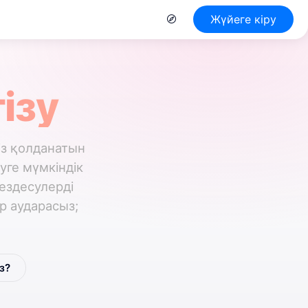
Жүйеге кіру
ізу
із қолданатын
уге мүмкіндік
ездесулерді
ар аударасыз;
з?