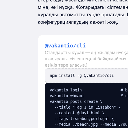
міне, екі нұсқа. Жоғарыдағы сілтемен
құралды автоматты түрде орнатады. 
конфигурациялаудың қажеті жоқ.
@vakantio/cli
Стандартты құрал — ең жылдам нұсқа
шақырады; сіз ештеңені байқамайсыз.
өзіңіз тере аласыз.)
npm install -g @vakantio/cli
vakantio login                 # b
vakantio whoami                # c
vakantio posts create \

  --title "Tag 1 in Lissabon" \

  --content @day1.html \

  --tags lissabon,portugal \

  --media ./beach.jpg --media ./sun