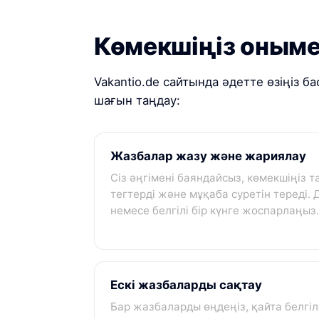
Көмекшіңіз онымен
Vakantio.de сайтында әдетте өзіңіз б
шағын таңдау:
Жазбалар жазу және жариялау
Сіз әңгімені баяндайсыз, көмекшіңіз т
тегтерді және мұқаба суретін тереді
немесе белгілі бір күнге жоспарлаңыз
Ескі жазбаларды сақтау
Бар жазбаларды өңдеңіз, қайта белгіл