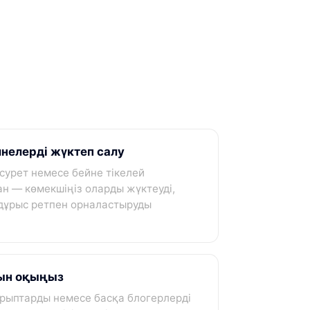
нелерді жүктеп салу
сурет немесе бейне тікелей
н — көмекшіңіз оларды жүктеуді,
дұрыс ретпен орналастыруды
рын оқыңыз
ырыптарды немесе басқа блогерлерді