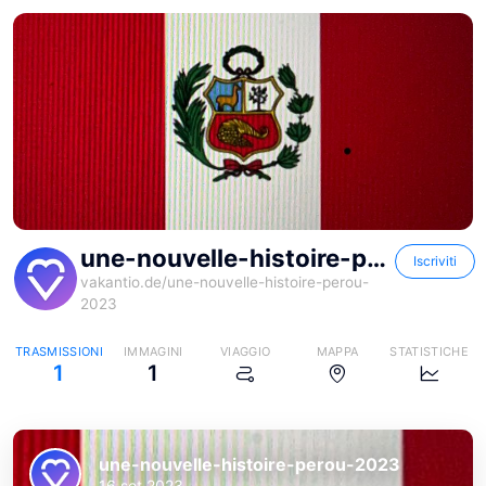
une-nouvelle-histoire-perou-2023
Iscriviti
vakantio.de/
une-nouvelle-histoire-perou-
2023
TRASMISSIONI
IMMAGINI
VIAGGIO
MAPPA
STATISTICHE
1
1
une-nouvelle-histoire-perou-2023
16 set 2023