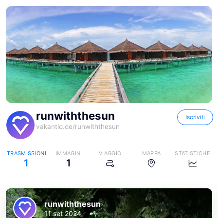
runwiththesun
Iscriviti
vakantio.de/
runwiththesun
TRASMISSIONI
IMMAGINI
VIAGGIO
MAPPA
STATISTICHE
1
1
runwiththesun
11 set 2024