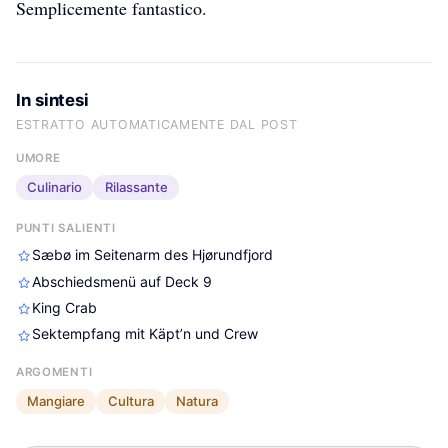
Semplicemente fantastico.
dittrichs-reiseblog-fortsetzung
dittrichs-reiseblog-fortsetzung
dittrichs-reiseblog-fortsetzung
In sintesi
ESTRATTO AUTOMATICAMENTE DAL POST
UMORE
Culinario
Rilassante
PUNTI SALIENTI
Sæbø im Seitenarm des Hjørundfjord
Abschiedsmenü auf Deck 9
King Crab
Sektempfang mit Käpt’n und Crew
ARGOMENTI
Mangiare
Cultura
Natura