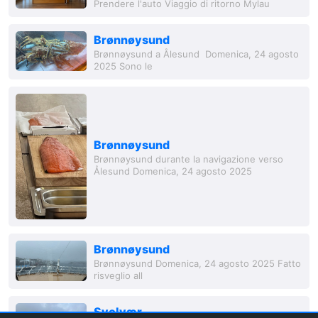
Prendere l'auto Viaggio di ritorno Mylau
Brønnøysund
Brønnøysund a Ålesund Domenica, 24 agosto
2025 Sono le
Brønnøysund
Brønnøysund durante la navigazione verso
Ålesund Domenica, 24 agosto 2025
Brønnøysund
Brønnøysund Domenica, 24 agosto 2025 Fatto
risveglio all
Svolvær