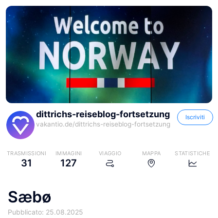
dittrichs-reiseblog-fortsetzung
Iscriviti
vakantio.de/
dittrichs-reiseblog-fortsetzung
TRASMISSIONI
IMMAGINI
VIAGGIO
MAPPA
STATISTICHE
31
127
Sæbø
Pubblicato: 25.08.2025