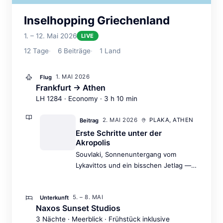
Inselhopping Griechenland
1. – 12. Mai 2026
LIVE
12
Tage
6
Beiträge
1
Land
1. MAI 2026
Flug
Frankfurt → Athen
LH 1284 · Economy · 3 h 10 min
2. MAI 2026
PLAKA, ATHEN
Beitrag
Erste Schritte unter der
Akropolis
Souvlaki, Sonnenuntergang vom
Lykavittos und ein bisschen Jetlag —
der perfekte Auftakt.
5. – 8. MAI
Unterkunft
Naxos Sunset Studios
3 Nächte · Meerblick · Frühstück inklusive