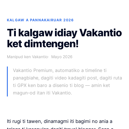
KALGAW A PANNAKAIRUAR 2026
Ti kalgaw idiay Vakantio
ket dimtengen!
Manipud ken Vakantio
Mayo 2026
Vakantio Premium, automatiko a timeline ti
panagbiahe, dagiti video kadagiti post, dagiti ruta
ti GPX ken baro a disenio ti blog — amin ket
magun-od itan iti Vakantio.
Iti rugi ti tawen, dinamagmi iti bagimi no ania a