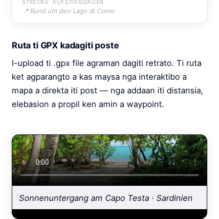
STRECKE
AUFSTIEG
DAUER
📍 Rund um den Lago di Como
Ruta ti GPX kadagiti poste
I-upload ti .gpx file agraman dagiti retrato. Ti ruta
ket agparangto a kas maysa nga interaktibo a
mapa a direkta iti post — nga addaan iti distansia,
elebasion a propil ken amin a waypoint.
Sonnenuntergang am Capo Testa · Sardinien