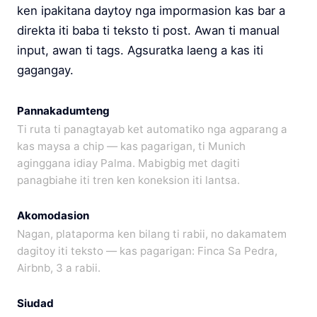
ken ipakitana daytoy nga impormasion kas bar a
direkta iti baba ti teksto ti post. Awan ti manual
input, awan ti tags. Agsuratka laeng a kas iti
gagangay.
Pannakadumteng
Ti ruta ti panagtayab ket automatiko nga agparang a
kas maysa a chip — kas pagarigan, ti Munich
aginggana idiay Palma. Mabigbig met dagiti
panagbiahe iti tren ken koneksion iti lantsa.
Akomodasion
Nagan, plataporma ken bilang ti rabii, no dakamatem
dagitoy iti teksto — kas pagarigan: Finca Sa Pedra,
Airbnb, 3 a rabii.
Siudad