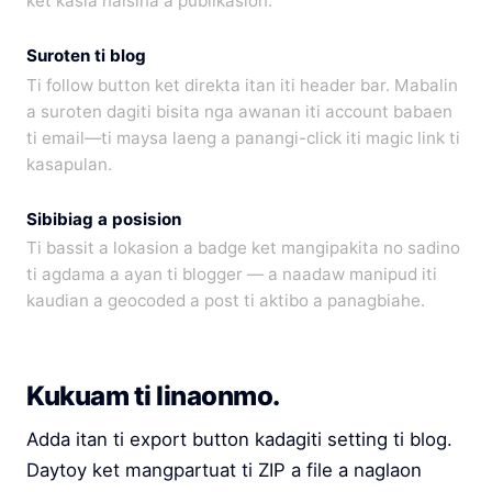
ket kasla naisina a publikasion.
Suroten ti blog
Ti follow button ket direkta itan iti header bar. Mabalin
a suroten dagiti bisita nga awanan iti account babaen
ti email—ti maysa laeng a panangi-click iti magic link ti
kasapulan.
Sibibiag a posision
Ti bassit a lokasion a badge ket mangipakita no sadino
ti agdama a ayan ti blogger — a naadaw manipud iti
kaudian a geocoded a post ti aktibo a panagbiahe.
Kukuam ti linaonmo.
Adda itan ti export button kadagiti setting ti blog.
Daytoy ket mangpartuat ti ZIP a file a naglaon