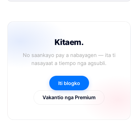
Kitaem.
No saankayo pay a nabayagen — ita ti
nasayaat a tiempo nga agsubli.
Iti blogko
Vakantio nga Premium