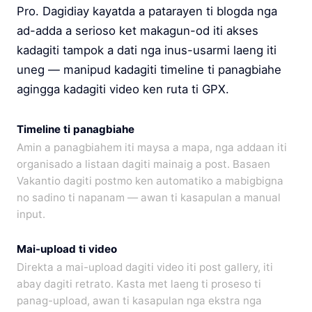
Pro. Dagidiay kayatda a patarayen ti blogda nga
ad-adda a serioso ket makagun-od iti akses
kadagiti tampok a dati nga inus-usarmi laeng iti
uneg — manipud kadagiti timeline ti panagbiahe
agingga kadagiti video ken ruta ti GPX.
Timeline ti panagbiahe
Amin a panagbiahem iti maysa a mapa, nga addaan iti
organisado a listaan dagiti mainaig a post. Basaen
Vakantio dagiti postmo ken automatiko a mabigbigna
no sadino ti napanam — awan ti kasapulan a manual
input.
Mai-upload ti video
Direkta a mai-upload dagiti video iti post gallery, iti
abay dagiti retrato. Kasta met laeng ti proseso ti
panag-upload, awan ti kasapulan nga ekstra nga