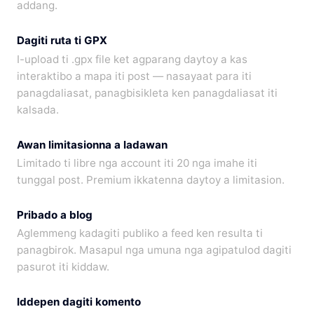
addang.
Dagiti ruta ti GPX
I-upload ti .gpx file ket agparang daytoy a kas
interaktibo a mapa iti post — nasayaat para iti
panagdaliasat, panagbisikleta ken panagdaliasat iti
kalsada.
Awan limitasionna a ladawan
Limitado ti libre nga account iti 20 nga imahe iti
tunggal post. Premium ikkatenna daytoy a limitasion.
Pribado a blog
Aglemmeng kadagiti publiko a feed ken resulta ti
panagbirok. Masapul nga umuna nga agipatulod dagiti
pasurot iti kiddaw.
Iddepen dagiti komento