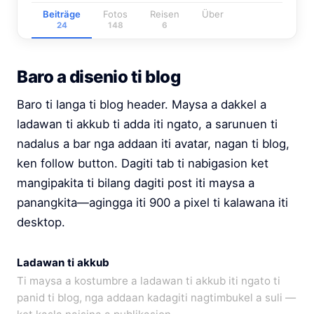
Beiträge
Fotos
Reisen
Über
24
148
6
Baro a disenio ti blog
Baro ti langa ti blog header. Maysa a dakkel a
ladawan ti akkub ti adda iti ngato, a sarunuen ti
nadalus a bar nga addaan iti avatar, nagan ti blog,
ken follow button. Dagiti tab ti nabigasion ket
mangipakita ti bilang dagiti post iti maysa a
panangkita—agingga iti 900 a pixel ti kalawana iti
desktop.
Ladawan ti akkub
Ti maysa a kostumbre a ladawan ti akkub iti ngato ti
panid ti blog, nga addaan kadagiti nagtimbukel a suli —