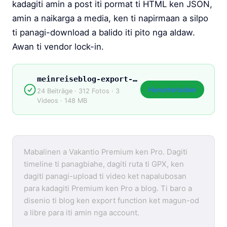
kadagiti amin a post iti pormat ti HTML ken JSON,
amin a naikarga a media, ken ti napirmaan a silpo
ti panagi-download a balido iti pito nga aldaw.
Awan ti vendor lock-in.
meinreiseblog-export-2026.zip
Herunterladen
24 Beiträge · 312 Fotos · 3
Videos · 148 MB
Mabalinen a Vakantio Premium ken Pro. Dagiti
timeline ti panagbiahe, dagiti ruta ti GPX, ken
dagiti panagi-upload ti video ket napalubosan
para kadagiti Premium ken Pro a blog. Ti baro a
disenio ti blog ken export function ket magun-od
a libre para iti amin nga account.