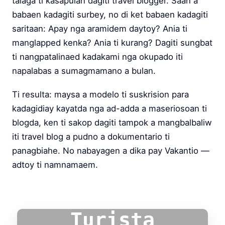
talaga ti kasapulan dagiti travel blogger. Saan a
babaen kadagiti surbey, no di ket babaen kadagiti
saritaan: Apay nga aramidem daytoy? Ania ti
manglapped kenka? Ania ti kurang? Dagiti sungbat
ti nangpatalinaed kadakami nga okupado iti
napalabas a sumagmamano a bulan.
Ti resulta: maysa a modelo ti suskrision para
kadagidiay kayatda nga ad-adda a maseriosoan ti
blogda, ken ti sakop dagiti tampok a mangbalbaliw
iti travel blog a pudno a dokumentario ti
panagbiahe. No nabayagen a dika pay Vakantio —
adtoy ti namnamaem.
Turista