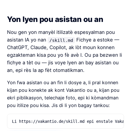
Yon lyen pou asistan ou an
Nou gen yon manyèl itilizatè espesyalman pou
asistan IA yo nan
Fichye a estoke —
/skill.md
ChatGPT, Claude, Copilot, ak lòt moun konnen
egzakteman kisa pou yo fè avè l. Ou pa bezwen li
fichye a tèt ou — jis voye lyen an bay asistan ou
an, epi rès la ap fèt otomatikman.
Yon fwa asistan ou an fin li dosye a, li pral konnen
kijan pou konekte ak kont Vakantio ou a, kijan pou
ekri piblikasyon, telechaje foto, epi ki kòmandman
pou itilize pou kisa. Jis di li yon bagay tankou:
Li https://vakantio.de/skill.md epi enstale Vakant