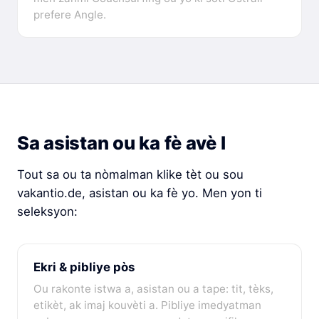
prefere Angle.
Sa asistan ou ka fè avè l
Tout sa ou ta nòmalman klike tèt ou sou
vakantio.de, asistan ou ka fè yo. Men yon ti
seleksyon:
Ekri & pibliye pòs
Ou rakonte istwa a, asistan ou a tape: tit, tèks,
etikèt, ak imaj kouvèti a. Pibliye imedyatman