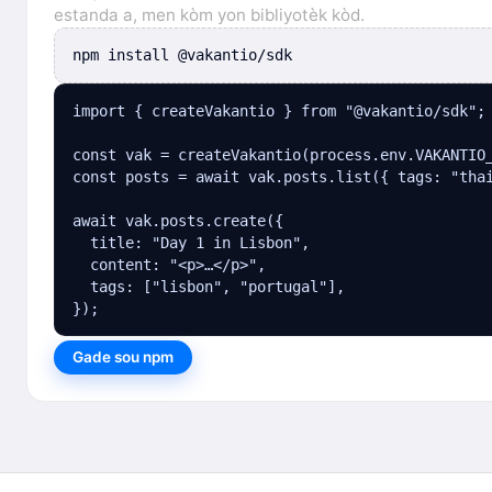
estanda a, men kòm yon bibliyotèk kòd.
npm install @vakantio/sdk
import { createVakantio } from "@vakantio/sdk";

const vak = createVakantio(process.env.VAKANTIO_
const posts = await vak.posts.list({ tags: "thai
await vak.posts.create({

  title: "Day 1 in Lisbon",

  content: "<p>…</p>",

  tags: ["lisbon", "portugal"],

});
Gade sou npm