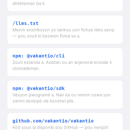
dirèkteman ba li.
/llms.txt
Menm enstriksyon yo tankou yon fichye tèks senp
— pou zouti ki bezwen fòma sa a.
npm: @vakantio/cli
Zouti estanda a. Asistan ou an anjeneral enstale li
otomatikman.
npm: @vakantio/sdk
Vèsyon pwogramè a. Nan ka ou menm oswa yon
zanmi devlopè vle konstwi plis.
github.com/vakantio/vakantio
Kòd sous la disponib sou GitHub — pou nenpòt