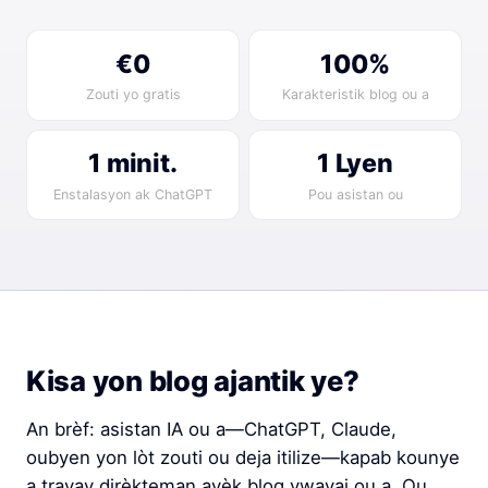
€0
100%
Zouti yo gratis
Karakteristik blog ou a
1 minit.
1 Lyen
Enstalasyon ak ChatGPT
Pou asistan ou
Kisa yon blog ajantik ye?
An brèf: asistan IA ou a—ChatGPT, Claude,
oubyen yon lòt zouti ou deja itilize—kapab kounye
a travay dirèkteman avèk blog vwayaj ou a. Ou