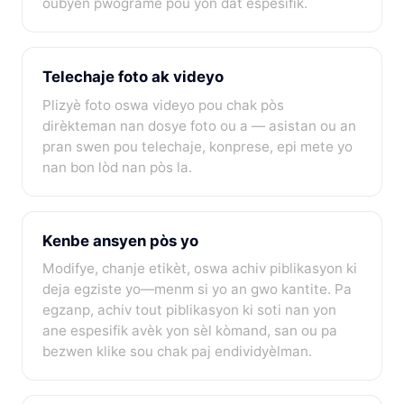
oubyen pwograme pou yon dat espesifik.
Telechaje foto ak videyo
Plizyè foto oswa videyo pou chak pòs
dirèkteman nan dosye foto ou a — asistan ou an
pran swen pou telechaje, konprese, epi mete yo
nan bon lòd nan pòs la.
Kenbe ansyen pòs yo
Modifye, chanje etikèt, oswa achiv piblikasyon ki
deja egziste yo—menm si yo an gwo kantite. Pa
egzanp, achiv tout piblikasyon ki soti nan yon
ane espesifik avèk yon sèl kòmand, san ou pa
bezwen klike sou chak paj endividyèlman.