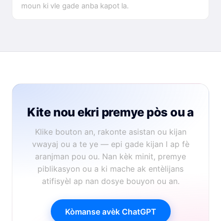
moun ki vle gade anba kapot la.
Kite nou ekri premye pòs ou a
Klike bouton an, rakonte asistan ou kijan
vwayaj ou a te ye — epi gade kijan l ap fè
aranjman pou ou. Nan kèk minit, premye
piblikasyon ou a ki mache ak entèlijans
atifisyèl ap nan dosye bouyon ou an.
Kòmanse avèk ChatGPT