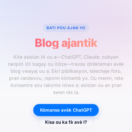
BATI POU AJAN YO
Blog ajantik
Kite asistan IA ou a—ChatGPT, Claude, oubyen
nenpòt lòt bagay ou itilize—travay dirèkteman avèk
blog vwayaj ou a. Ekri piblikasyon, telechaje foto,
pran randevou, reponn kòmantè yo. Ou menm, rete
konsantre sou rakonte istwa a; asistan ou an pran
swen rès la.
Kòmanse avèk ChatGPT
Kisa ou ka fè avè l?