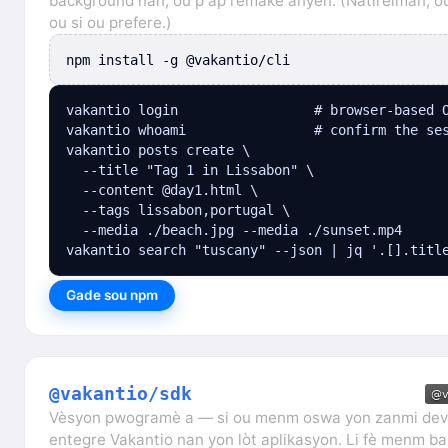
background nan; ou p ap remake anyen. (Natirèlman, ou 
ou si ou prefere.)
npm install -g @vakantio/cli
vakantio login                 # browser-based O
vakantio whoami                # confirm the ses
vakantio posts create \

  --title "Tag 1 in Lissabon" \

  --content @day1.html \

  --tags lissabon,portugal \

  --media ./beach.jpg --media ./sunset.mp4

vakantio search "tuscany" --json | jq '.[].titl
Gade sou npm
@vakantio/sdk
Vèsyon pwogramè a — si ou menm oswa yon zanmi dev
entegre Vakantio nan yon lòt aplikasyon. Li fè menm ba