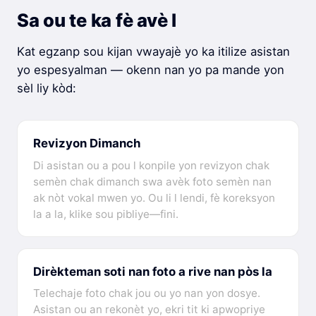
Sa ou te ka fè avè l
Kat egzanp sou kijan vwayajè yo ka itilize asistan
yo espesyalman — okenn nan yo pa mande yon
sèl liy kòd:
Revizyon Dimanch
Di asistan ou a pou l konpile yon revizyon chak
semèn chak dimanch swa avèk foto semèn nan
ak nòt vokal mwen yo. Ou li l lendi, fè koreksyon
la a la, klike sou pibliye—fini.
Dirèkteman soti nan foto a rive nan pòs la
Telechaje foto chak jou ou yo nan yon dosye.
Asistan ou an rekonèt yo, ekri tit ki apwopriye