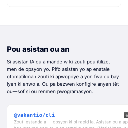
Pou asistan ou an
Si asistan IA ou a mande w ki zouti pou itilize,
men de opsyon yo. Pifò asistan yo ap enstale
otomatikman zouti ki apwopriye a yon fwa ou bay
lyen ki anwo a. Ou pa bezwen konfigire anyen tèt
ou—sof si ou renmen pwogramasyon.
@vakantio/cli
Zouti estanda a — opsyon ki pi rapid la. Asistan ou a ap 