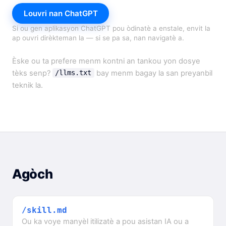
Louvri nan ChatGPT
Si ou gen aplikasyon ChatGPT pou òdinatè a enstale, envit la
ap ouvri dirèkteman la — si se pa sa, nan navigatè a.
Èske ou ta prefere menm kontni an tankou yon dosye
tèks senp?
bay menm bagay la san preyanbil
/llms.txt
teknik la.
Agòch
/skill.md
Ou ka voye manyèl itilizatè a pou asistan IA ou a