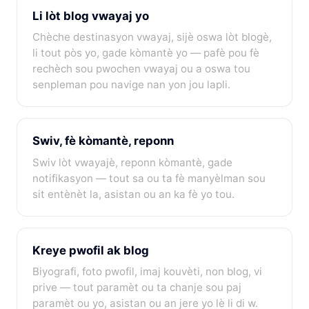
Li lòt blog vwayaj yo
Chèche destinasyon vwayaj, sijè oswa lòt blogè,
li tout pòs yo, gade kòmantè yo — pafè pou fè
rechèch sou pwochen vwayaj ou a oswa tou
senpleman pou navige nan yon jou lapli.
Swiv, fè kòmantè, reponn
Swiv lòt vwayajè, reponn kòmantè, gade
notifikasyon — tout sa ou ta fè manyèlman sou
sit entènèt la, asistan ou an ka fè yo tou.
Kreye pwofil ak blog
Biyografi, foto pwofil, imaj kouvèti, non blog, vi
prive — tout paramèt ou ta chanje sou paj
paramèt ou yo, asistan ou an jere yo lè li di w.