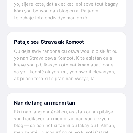
yo, sijere kote, dat ak etikèt, epi sove tout bagay
kòm yon bouyon nan blog ou a. Pa janm
telechaje foto endividyèlman ankò.
Pataje sou Strava ak Komoot
Ou deja swiv randone ou oswa woulib bisiklèt ou
yo nan Strava oswa Komoot. Kite asistan ou a
kreye yon piblikasyon otomatikman apati done
sa yo—konplè ak yon kat, yon pwofil elevasyon,
ak pi bon foto ki te pran nan vwayaj la.
Nan de lang an menm tan
Ekri nan lang matènèl ou, asistan ou an pibliye
yon tradiksyon an menm tan nan yon dezyèm
blog — sa bon nèt si fanmi ou lakay ou li Alman,
men zanmi Couchsurfing ou yo ki soti Ostrali