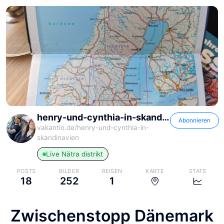
henry-und-cynthia-in-skandinavien
Abonnieren
vakantio.de/
henry-und-cynthia-in-
skandinavien
Live
Nätra distrikt
POSTS
BILDER
REISEN
KARTE
STATS
18
252
1
henry-und-cynthia-in-
henry-und-cynthia-in-
henry-und-cynthia-in-
skandinavien
skandinavien
skandinavien
Zwischenstopp Dänemark