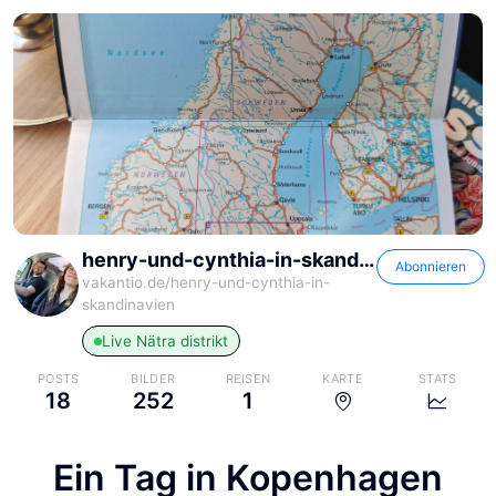
henry-und-cynthia-in-skandinavien
Abonnieren
vakantio.de/
henry-und-cynthia-in-
skandinavien
Live
Nätra distrikt
POSTS
BILDER
REISEN
KARTE
STATS
18
252
1
henry-und-cynthia-in-
henry-und-cynthia-in-
henry-und-cynthia-in-
skandinavien
skandinavien
skandinavien
Ein Tag in Kopenhagen