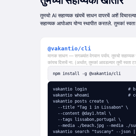
तुमच्या सहाय्यका खातीर
तुमचो AI सहाय्यक खंयचें साधन वापरचें अशें विचारल्या
सहाय्यक आपोआप योग्य स्थापीत करतले. तुमकां स्वता 
@vakantio/cli
मानक साधन — सगळ्यांत वेगवान पर्याय. तुमचो सहाय्यक
कांयच दिसचें ना. (अर्थात, तुमकां आवडल्यार तुमी स्वता टा
npm install -g @vakantio/cli
vakantio login                 # b
vakantio whoami                # c
vakantio posts create \

  --title "Tag 1 in Lissabon" \

  --content @day1.html \

  --tags lissabon,portugal \

  --media ./beach.jpg --media ./sun
vakantio search "tuscany" --json |