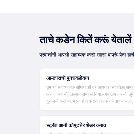
ताचे कडेन कितें करूं येतालें
प्रवाशांनी आपलो सहाय्यक कसो खासा वापरूं येता हा
आयताराचो पुनरावलोकन
तुमच्या सहाय्यकाक सांगात की दर आयतारा सांजवेळा सप्तका
आवाजाच्या नोंदींतल्यान सप्तकी नियाळ एकठांय करचो. तुमी 
दुरुस्त्यो करतात, प्रकाशीत करात क्लिक करतात-करलां.
स्ट्रॅवा आनी कोमूटचेर शेअर करात