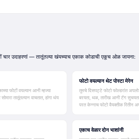
चीं चार उदाहरणां — तातूंतल्या खंयच्याच एकाक कोडाची एकूच ओळ जायना:
फोटो वयल्यान थेट पोस्टा मेरेन
च्या फोटों वयल्यान आनी म्हज्या
तुमचे दिसपट्टे फोटो फोल्डरांत अपलो
सोमारा तातूंतल्यान वाचतात, हांगा थंय
बरयता, थळ, तारीख आनी टॅग सुचयता आन
परत केन्नाच फोटो वैयक्तीक रितीन अ
एकाच वेळार दोन भाशांनी