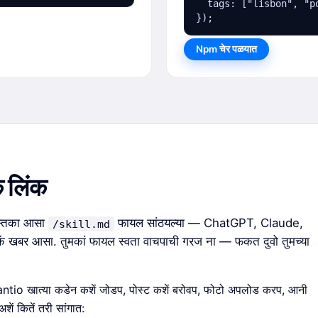
  tags: ["lisbon", "po
});
Npm चेर पळयात
क लिंक
स्तिका आसा
फायल सांठयल्या — ChatGPT, Claude,
/skill.md
ारकें खबर आसा. तुमकां फायल स्वता वाचपाची गरज ना — फकत दुवो तुमच्या
akantio खात्या कडेन कशें जोडप, पोस्ट कशें बरोवप, फोटो अपलोड करप, आनी
ें कितें तरी सांगात: