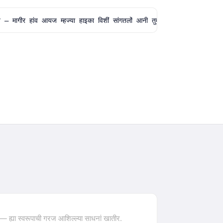
हांव आयज म्हज्या हाइका विशीं सांगतलों आनी तुमी ताका ब्लॉग पोस्टांत रु
 ह्या स्वरूपाची गरज आशिल्ल्या साधनां खातीर.