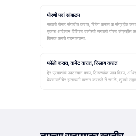
पोरणी पदां सांबाळप
सद्याचे पोस्ट संपादीत करात, रिटॅग करात वा संग्रहीत करा
एकाच आदेशान विशिश्ट वर्साच्यो सगळ्यो पोस्ट संग्रहीत क
क्लिक करचे पडनासतना.
फॉलो करात, कमेंट करात, रिप्लाय करात
हेर प्रवाशांचे फाटल्यान वचप, टिप्पण्यांक जाप दिवप, अधिस
वेबसायटीचेर हाताळणी करून करतले तें सगळें, तुमचो स