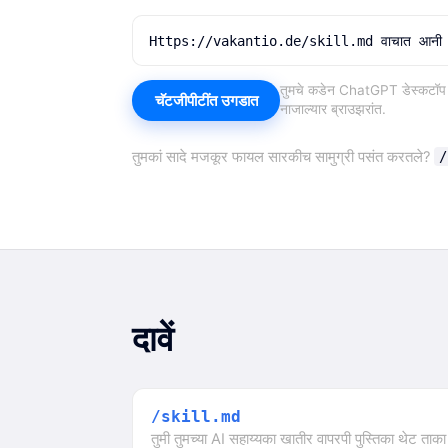
Https://vakantio.de/skill.md वाचात आनी म्हजे ख
तुमचे कडेन ChatGPT डेस्कटॉप ऍ
चॅटजीपीटींत उगडात
नाजाल्यार ब्राउझरांत.
तुमकां सादे मजकूर फायल सारकीच सामुग्री पसंत करतले?
/
दावें
/skill.md
तुमी तुमच्या AI सहाय्यका खातीर वापरपी पुस्तिका थेट ताक