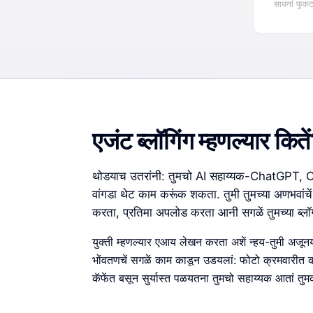
साधनां फुक
एजंट ब्लॉगिंग म्हणल्यार किते
थोडयाच उतरांनी: तुमचो AI सहाय्यक-ChatGPT, Claud
वांगडा थेट काम करूंक शकता. तुमी तुमच्या अणभवांच
करता, प्रतिमा अपलोड करता आनी सगळें तुमच्या ब
युक्ती म्हणल्यार एआय लेखन करता अशें न्हय-तुमी अजूनय
भोंवतणचें सगळें काम काडून उडयलां: फोटो क्रमवारीत करप
कॅफेंत बसून सुर्यास्त पळयतना तुमचो सहाय्यक आतां तुम