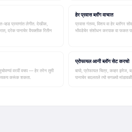
हेर प्रवास ब्लॉग वाचात
त-व्हड प्रमाणांत लेगीत. देखीक,
प्रवास गंतव्य, विशय वा हेर ब्लॉगर सो
रात, दरेक पानाचेर वैयक्तीक रितीन
भोंवडेचेर संशोधन करपाक वा फकत पा
प्रोफायल आनी ब्लॉग सेट करचो
ुचोवण्यां वरवीं वचप — हेर तरेन तुमी
बायो, प्रोफायल चित्र, कव्हर इमेज, ब्ल
हाय्यकय करूंक शकता.
पानाचेर बदलतले त्यो सगळ्यो मांडावळ