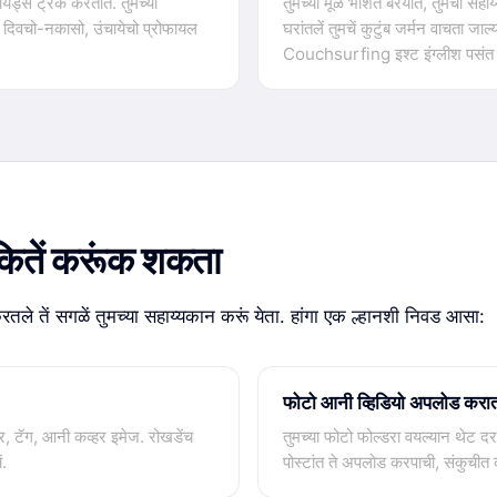
रायड्स ट्रॅक करतात. तुमच्या
तुमच्या मूळ भाशेंत बरयात, तुमचो सह
 दिवचो-नकासो, उंचायेचो प्रोफायल
घरांतलें तुमचें कुटुंब जर्मन वाचता जाल
.
Couchsurfing इश्ट इंग्लीश पसंत
कितें करूंक शकता
े तें सगळें तुमच्या सहाय्यकान करूं येता. हांगा एक ल्हानशी निवड आसा:
फोटो आनी व्हिडियो अपलोड करा
र, टॅग, आनी कव्हर इमेज. रोखडेंच
तुमच्या फोटो फोल्डरा वयल्यान थेट द
ं.
पोस्टांत ते अपलोड करपाची, संकुचीत