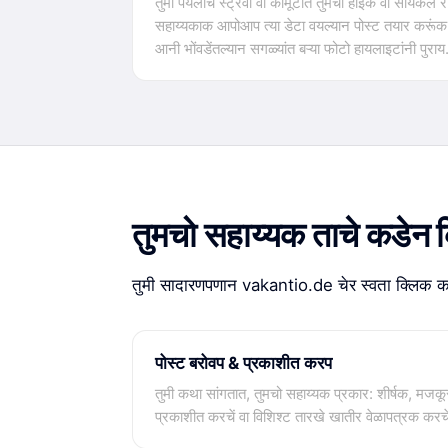
तुमी पयलींच स्ट्रॅवा वा कोमूटांत तुमचीं हाइक वा सायकल 
सहाय्यकाक आपोआप त्या डेटा वयल्यान पोस्ट तयार करूंक
आनी भोंवडेंतल्यान सगळ्यांत बऱ्या फोटो हायलाइटांनी पुराय
तुमचो सहाय्यक ताचे कडेन 
तुमी सादारणपणान vakantio.de चेर स्वता क्लिक करतल
पोस्ट बरोवप & प्रकाशीत करप
तुमी कथा सांगतात, तुमचो सहाय्यक प्रकार: शीर्षक, मजकू
प्रकाशीत करचें वा विशिश्ट तारखे खातीर वेळापत्रक करचे