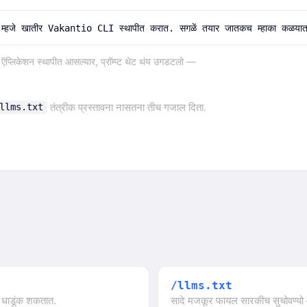
ातीर Vakantio CLI स्थापीत करात. सगळें तयार जातकच म्हाका कळयात — मागीर 
प्लिकेशन स्थापीत आसल्यार, प्रॉम्प्ट थेट थंय उगडटलो —
तंत्रीक प्रस्तावना नासतना तीच गजाल दिता.
llms.txt
/llms.txt
ा धाडूंक शकतात.
सादे मजकूर फायल सारकीच सुचोवण्यो —