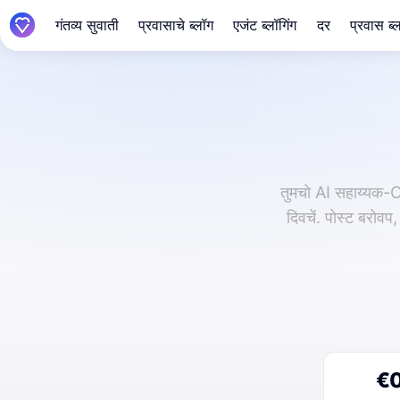
गंतव्य सुवाती
प्रवासाचे ब्लॉग
एजंट ब्लॉगिंग
दर
प्रवास ब
तुमचो AI सहाय्यक-Ch
दिवचें. पोस्ट बरोव
€