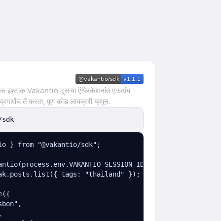
कसक इश्टाक Vakantio दुसऱ्या ऍप्लिकेशनांत एकठांय
माणेंच तें करता, पूण कोड लायब्ररी म्हणून.
/sdk
io } from "@vakantio/sdk";

antio(process.env.VAKANTIO_SESSION_ID);

ak.posts.list({ tags: "thailand" });

({

bon",


