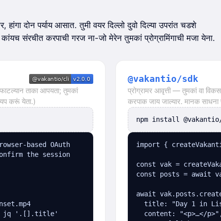
र, हांगा दोन पर्याय आसात. तुमी वयर दिल्लो दुवो दिल्या उपरांत चडशे
कांयच संरचीत करपाची गरज ना-जो मेरेन तुमकां प्रोग्रामिंगाची मजा येना.
@vakantio/sdk
 फाटल्यान ताका आपयता; तुमकां
प्रोग्रामर आवृत्ती — तुमकां वा वि
यप करूं येता.)
करपाक जाय जाल्यार. मानक साधना प्र
npm install @vakantio
rowser-based OAuth

import { createVakant
onfirm the session

const vak = createVak
const posts = await v
await vak.posts.create
set.mp4

  title: "Day 1 in Lis
 jq '.[].title'
  content: "<p>…</p>",