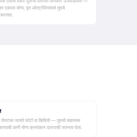
ाय्यक एकाच वेळार दुसऱ्या ब्लॉगांत अणकार उजवाडायता —
्यार एकदम योग्य, पूण ऑस्ट्रेलियांतले तुमचे
 करतात.
त
र पोस्टाक जायते फोटो वा व्हिडियो — तुमचो सहाय्यक
 करपाची आनी योग्य क्रमांकान दवरपाची जतनाय घेता.