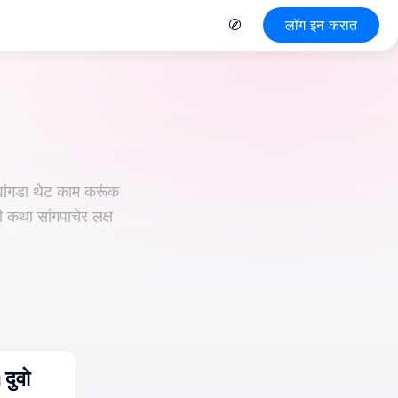
लॉग इन करात
वांगडा थेट काम करूंक
 कथा सांगपाचेर लक्ष
 दुवो