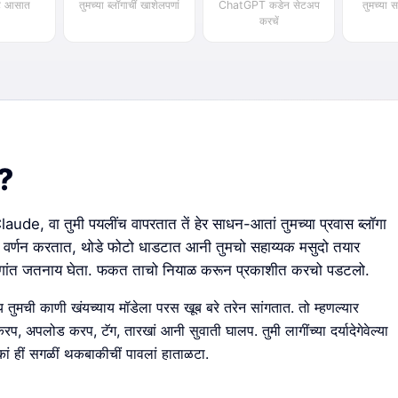
ट आसात
तुमच्या ब्लॉगाचीं खाशेलपणां
ChatGPT कडेन सेटअप
तुमच्या 
करचें
ं?
e, वा तुमी पयलींच वापरतात तें हेर साधन-आतां तुमच्या प्रवास ब्लॉगा
ें वर्णन करतात, थोडे फोटो धाडटात आनी तुमचो सहाय्यक मसुदो तयार
्लॉगांत जतनाय घेता. फकत ताचो नियाळ करून प्रकाशीत करचो पडटलो.
 तुमची काणी खंयच्याय मॉडेला परस खूब बरे तरेन सांगतात. तो म्हणल्यार
, अपलोड करप, टॅग, तारखां आनी सुवाती घालप. तुमी लागींच्या दर्यादेगेवेल्या
कां हीं सगळीं थकबाकीचीं पावलां हाताळटा.