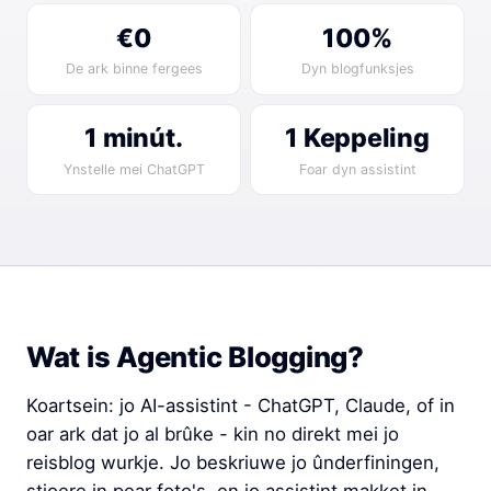
€0
100%
De ark binne fergees
Dyn blogfunksjes
1 minút.
1 Keppeling
Ynstelle mei ChatGPT
Foar dyn assistint
Wat is Agentic Blogging?
Koartsein: jo AI-assistint - ChatGPT, Claude, of in
oar ark dat jo al brûke - kin no direkt mei jo
reisblog wurkje. Jo beskriuwe jo ûnderfiningen,