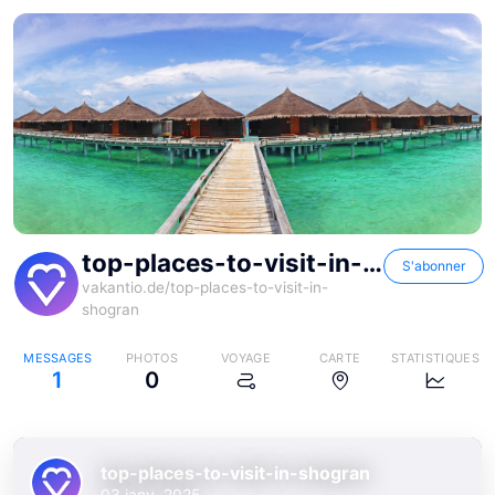
top-places-to-visit-in-shogran
S'abonner
vakantio.de/
top-places-to-visit-in-
shogran
MESSAGES
PHOTOS
VOYAGE
CARTE
STATISTIQUES
1
0
top-places-to-visit-in-shogran
03 janv. 2025