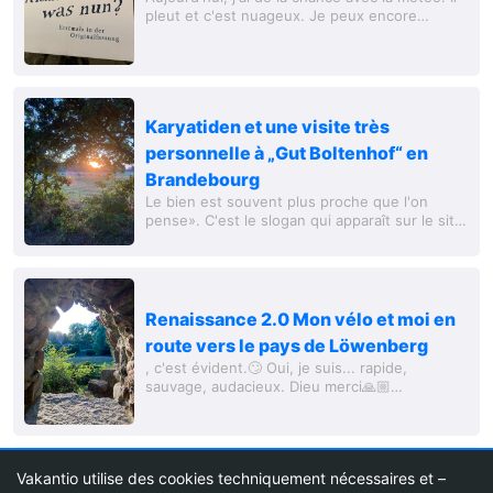
pleut et c'est nuageux. Je peux encore
prendre mon petit-déjeuner dehors, mais cela
se couvre.
Karyatiden et une visite très
personnelle à „Gut Boltenhof“ en
Brandebourg
Le bien est souvent plus proche que l'on
pense». C'est le slogan qui apparaît sur le site
internet. De
Renaissance 2.0 Mon vélo et moi en
route vers le pays de Löwenberg
, c'est évident.🙄 Oui, je suis... rapide,
sauvage, audacieux. Dieu merci🙏🏼
Aujourd'hui, 25 km marquent le début. Après
avoir quitté Wischer à 9h00, sans dire au
revoir à mes...
La Fin!
Vakantio utilise des cookies techniquement nécessaires et –
Le processus d’embarquement à Oslo a été un