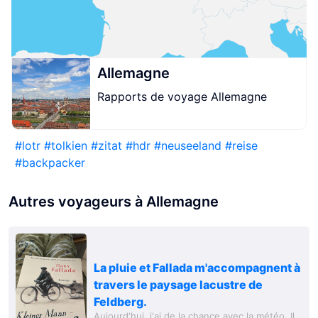
Allemagne
Rapports de voyage Allemagne
#
lotr
#
tolkien
#
zitat
#
hdr
#
neuseeland
#
reise
#
backpacker
Autres voyageurs à Allemagne
La pluie et Fallada m'accompagnent à
travers le paysage lacustre de
Feldberg.
Aujourd'hui, j'ai de la chance avec la météo. Il