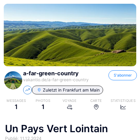
a-far-green-country
S'abonner
vakantio.de/
a-far-green-country
Zuletzt in
Frankfurt am Main
MESSAGES
PHOTOS
VOYAGE
CARTE
STATISTIQUES
1
1
Un Pays Vert Lointain
Publié: 11.12.2024