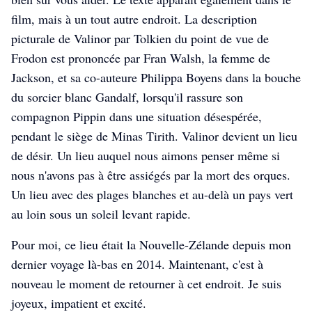
film, mais à un tout autre endroit. La description
picturale de Valinor par Tolkien du point de vue de
Frodon est prononcée par Fran Walsh, la femme de
Jackson, et sa co-auteure Philippa Boyens dans la bouche
du sorcier blanc Gandalf, lorsqu'il rassure son
compagnon Pippin dans une situation désespérée,
pendant le siège de Minas Tirith. Valinor devient un lieu
de désir. Un lieu auquel nous aimons penser même si
a-far-green-country
a-far-green-country
a-far-green-country
nous n'avons pas à être assiégés par la mort des orques.
Un lieu avec des plages blanches et au-delà un pays vert
au loin sous un soleil levant rapide.
Pour moi, ce lieu était la Nouvelle-Zélande depuis mon
dernier voyage là-bas en 2014. Maintenant, c'est à
nouveau le moment de retourner à cet endroit. Je suis
joyeux, impatient et excité.