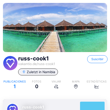
russ-cook1
Suscribir
vakantio.de/
russ-cook1
Zuletzt in
Namibia
PUBLICACIONES
FOTOS
VIAJAR
MAPA
ESTADÍSTICAS
1
0
russ-cook1