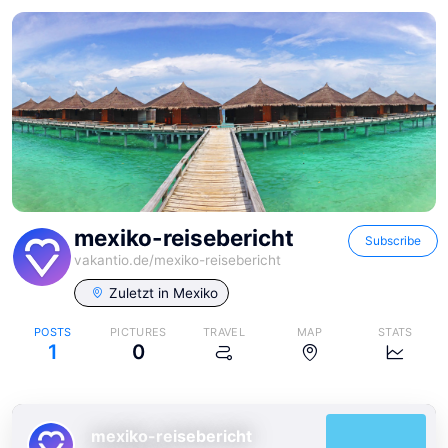
mexiko-reisebericht
Subscribe
vakantio.de/
mexiko-reisebericht
Zuletzt in
Mexiko
POSTS
PICTURES
TRAVEL
MAP
STATS
1
0
mexiko-reisebericht