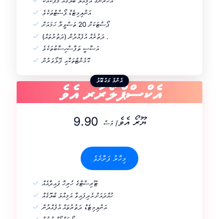
އަހަރެންގެ އަމިއްލަ ބްލޮގެއް މެޕަކާއެކު
އަންލިމިޓެޑް ޕޯސްޓްތަކެވެ
ޕޯސްޓަކަށް 20 ތަސްވީރާ ހަމައަށް
ދަތުރެއް އުފެއްދުން (ދަތުރުތައް) .
އަސާސީ ތަފާސްހިސާބުތަކެވެ
ކޮމެންޓްތަކާއި ފޮލޯވަރުން
އެކްސްޕްލޯރަރ އެވެ
އެންމެ މަގުބޫލު
9.90 ޔޫރޯ އެވެ
/ މަސް
މިހާރު ފަށާށެވެ
ޓޫރިސްޓްގެ ހުރިހާ ފައިދާއެއް
ހުއްދައަށް އެދިފައިވާ އަމިއްލަ ބްލޮގެއް
އަންލިމިޓެޑް ދަތުރުތައް އުފެއްދުން