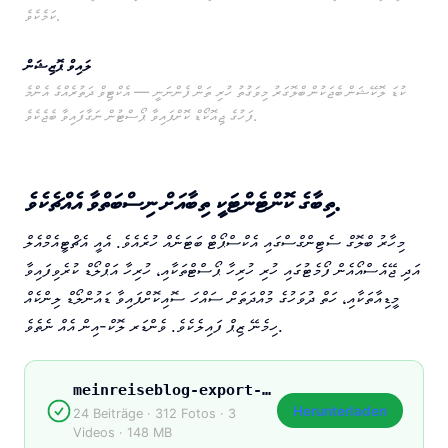
ކަމެކެވެ.
ލައިވް ޕޮޒިޝަން
ކުޑަ ލޮކޭޝަން ބެޖަކުން ބްލޮގަރު މިވަގުތު ހުރި ތަން ފެންނަނީ — އެކްޓިވް ދަތުރެއްގެ އެންމެ
ފަހުގެ ޖިއޮކޯޑް ކޮށްފައިވާ ޕޯސްޓުން ނަގާފައިވާ ބެޖެކެވެ.
ތިބާގެ ކޮންޓެންޓަކީ ތިބާއަށް ނިސްބަތްވާ އެއްޗެކެވެ.
މިހާރު ބްލޮގް ސެޓިންގްސްގައި އެކްސްޕޯޓް ބަޓަނެއް ހުރެއެވެ. އެއީ އެޗްޓީއެމްއެލް
އަދި ޖޭއެސްއޯއެން ފޯމެޓުގައި ހުރި ހުރިހާ ޕޯސްޓްތަކާއި، ހުރިހާ އަޕްލޯޑް ކުރެވިފައިވާ
މީޑިއާތަކާއި، ހަތް ދުވަހުގެ މުއްދަތަށް ސައްހަ ސޮއިކޮށްފައިވާ ޑައުންލޯޑް ލިންކެއް
ހިމެނޭ ޒިޕް ފައިލެކެވެ. ވެންޑަރ ލޮކް-އިން އެއް ނެތެވެ.
meinreiseblog-export-2026.zip
Herunterladen
24 Beiträge · 312 Fotos · 3
Videos · 148 MB