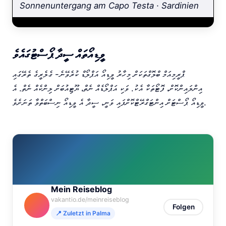
Sonnenuntergang am Capo Testa · Sardinien
ވީޑިއޯތައް ސީދާ ޕޯސްޓުގައެވެ
ޕްރީމިއަމް ބްލޮގްތަކަށް މިހާރު ވީޑިއޯ އަޕްލޯޑް ކުރެވޭނެ- ގެލެރީގެ ތެރޭގައި
އިންލައިންކޮށް، ފޮޓޯތަކާ އެކު. ވަކި އަޕްލޯޑެއް ނެތް، ޔޫޓިއުބަށް ލިންކެއް ނެތް. އެ
ވީޑިއޯ ޕޯސްޓަށް އިންޓަގްރޭޓްކޮށްފައި ވަނީ، ސީދާ އެ ވީޑިއޯ ނިސްބަތްވާ ތަނަށެވެ.
Mein Reiseblog
vakantio.de/meinreiseblog
Folgen
📍 Zuletzt in Palma