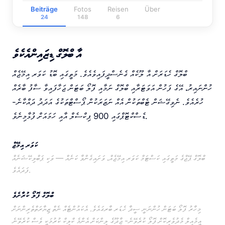
Beiträge
Fotos
Reisen
Über
24
148
6
އާ ބްލޮގް ޑިޒައިންއެކެވެ
ބްލޮގް ހެޑަރަށް އާ ލޫކެއް ގެނެސްދީފައިވެއެވެ. މަތީގައި ބޮޑު ކަވަރ އިމޭޖެއް
ހުންނައިރު، އޭގެ ފަހުން އަވަޓަރާއި ބްލޮގް ނަމާއި ފޮލޯ ބަޓަން ޖަހާފައިވާ ސާފު ބާރެއް
ހުރެއެވެ. ނެވިގޭޝަން ޓެބްތަކުން އެއް ނަޒަރަކުން ޕޯސްޓްތަކުގެ އަދަދު ދައްކާނެ-
ޑެސްކްޓޮޕްގައި 900 ޕިކްސެލް އާއި ހަމައަށް ފުޅާމިނެވެ.
ކަވަރ އިމޭޖް
ބްލޮގް ޕޭޖްގެ މަތީގައި ކަސްޓަމް ކަވަރ އިމޭޖެއް، ވަށައިގެންވާ ކަނެއް — ވަކި ޕަބްލިކޭޝަނެއް
ފަދައެވެ.
ބްލޮގް ފޮލޯ ކުރާށެވެ
މިހާރު ފޮލޯ ބަޓަން ހުންނަނީ ސީދާ ހެޑަރ ބާރގައެވެ. އެކައުންޓެއް ނެތް ޒިޔާރަތްތެރިންނަށް
އީމެއިލް މެދުވެރިކޮށް ފޮލޯ ކުރެވޭނެ- ޖާދޫގެ ލިންކަށް އެންމެ ކްލިކް ކުރުމަކީ ވެސް ކުރެވޭނެ