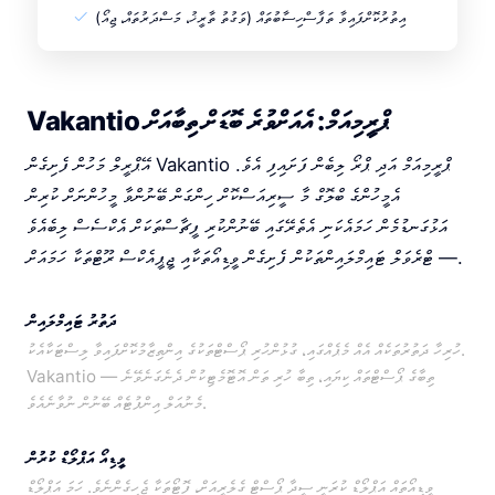
އިތުރުކޮށްފައިވާ ތަފާސްހިސާބުތައް (ވަގުތު ތާރީޚު، މަސްދަރުތައް، ޖިއޯ)
Vakantio ޕްރީމިއަމް: އެއަށްވުރެ ބޮޑަށް ތިބާއަށް
އޭޕްރީލް މަހުން ފެށިގެން Vakantio ޕްރީމިއަމް އަދި ޕްރޯ ލިބެން ފަށައިފި އެވެ.
އެމީހުންގެ ބްލޮގް މާ ސީރިއަސްކޮށް ހިންގަން ބޭނުންވާ މީހުންނަށް ކުރިން
އަޅުގަނޑުމެން ހަމައެކަނި އެތެރޭގައި ބޭނުންކުރި ފީޗާސްތަކަށް އެކްސެސް ލިބެއެވެ
— ޓްރެވަލް ޓައިމްލައިންތަކުން ފެށިގެން ވީޑިއޯތަކާއި ޖީޕީއެކްސް ރޫޓްތަކާ ހަމައަށް.
ދަތުރު ޓައިމްލައިން
ހުރިހާ ދަތުރުތަކެއް އެއް މެޕެއްގައި، ގުޅުންހުރި ޕޯސްޓްތަކުގެ އިންތިޒާމުކޮށްފައިވާ ލިސްޓަކާއެކު.
Vakantio ތިބާގެ ޕޯސްޓްތައް ކިޔައި، ތިބާ ހުރި ތަން އޮޓޮމެޓިކުން ދެނެގަނެވޭނެ —
މެނުއަލް އިންޕުޓެއް ބޭނުން ނުވާނެއެވެ.
ވީޑިއޯ އަޕްލޯޑް ކުރުން
ވީޑިއޯތައް އަޕްލޯޑް ކުރަނީ ސީދާ ޕޯސްޓް ގެލެރީއަށް، ފޮޓޯތަކާ ޖެހިގެންނެވެ. ހަމަ އަޕްލޯޑް