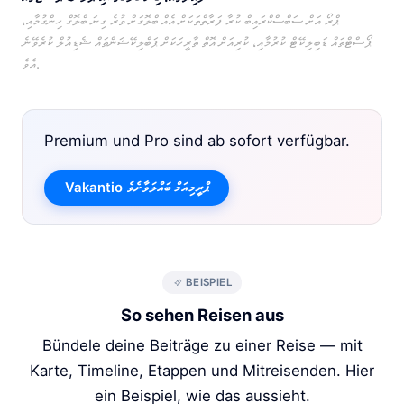
ޕްރޯ އަށް ސަބްސްކްރައިބް ކުރާ ފަރާތްތަކަށް އެއް ބްލޮގަށް ވުރެ ގިނަ ބްލޮގް ހިންގުމާއި،
ޕޯސްޓްތައް ޑަބިލިކޭޓް ކުރުމާއި، ކުރިއަށް އޮތް ތާރީހަކަށް ޕަބްލިކޭޝަންތައް ޝެޑިއުލް ކުރެވޭނެ
އެވެ.
Premium und Pro sind ab sofort verfügbar.
Vakantio ޕްރީމިއަމް ބައްލަވާށެވެ
BEISPIEL
So sehen Reisen aus
Bündele deine Beiträge zu einer Reise — mit
Karte, Timeline, Etappen und Mitreisenden. Hier
ein Beispiel, wie das aussieht.