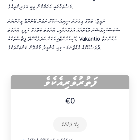
މަސްތަކުގައި އަހަރެމެން ތިބީ އަވަދިނެތިއެވެ.
ނަތީޖާ: ބްލޮގް އިތުރަށް ސީރިއަސްކޮށް ނަގަން ބޭނުންވާ މީހުންނަށް
ސަބްސްކްރިޕްޝަން މޮޑެލްއެއް އުފެއްދުމާއި، ޓްރެވަލް ބްލޮގެއް ހަގީގީ ޓްރެވަލް
ޑޮކިއުމެންޓްރީއަކަށް ބަދަލުކޮށްދޭ ފީޗާސްތަކެއް. Vakantio ނުހުންނަތާ
ދުވަސްކޮޅެއް ވެއްޖެނަމަ- މިއީ އުންމީދު ކުރެވޭނެ ކަންތައްތަކެވެ.
ފަތުރުވެރިއެކެވެ
€0
ހިލޭ ފަށާށެވެ