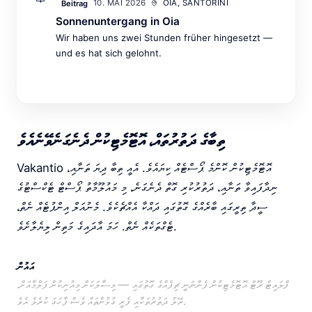
10. MAI 2026
OIA, SANTORINI
Beitrag
Sonnenuntergang in Oia
Wir haben uns zwei Stunden früher hingesetzt —
und es hat sich gelohnt.
ތިބާގެ ދަތުރުތައް، އޮޓޮމެޓިކުން ދެނެގަނެވޭނެއެވެ
Vakantio އޮޓޮމެޓިކުން ކޮންމެ ޕޯސްޓެއް ކިޔައެވެ. އެއީ ތިބާ ދިޔަ ތަނާއި،
ނިދާފައިވާ ތަނާއި، ދަތުރުކުރި ގޮތް ދެނެގަނެ، މި މައުލޫމާތު ޕޯސްޓް ޓެކްސްޓުގެ
ސީދާ ތިރީގައި ބާރެއްގެ ގޮތުގައި ދައްކާ އެއްޗެކެވެ. މެނުއަލް އިންޕުޓެއް ނެތް،
ޓެގްތަކެއް ނެތް. ހަމަ އާދައިގެ މަތިން ލިޔެލާށެވެ.
އައުން
ފްލައިޓް ރޫޓް އޮޓޮމެޓިކުން ފެންނަނީ ޗިޕެއްގެ ގޮތުގައި — މިސާލަކަށް މިއުނިކުން ޕަލްމާއަށް.
ރޭލު ދަތުރުތަކާއި ފެރީ ގުޅުންތައް ވެސް ފާހަގަ ކުރެވެ އެވެ.