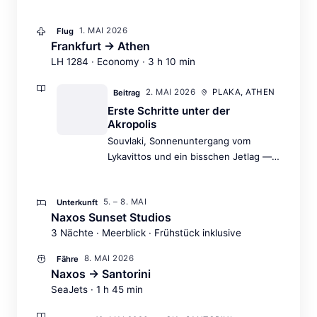
1. MAI 2026
Flug
Frankfurt → Athen
LH 1284 · Economy · 3 h 10 min
2. MAI 2026
PLAKA, ATHEN
Beitrag
Erste Schritte unter der
Akropolis
Souvlaki, Sonnenuntergang vom
Lykavittos und ein bisschen Jetlag —
der perfekte Auftakt.
5. – 8. MAI
Unterkunft
Naxos Sunset Studios
3 Nächte · Meerblick · Frühstück inklusive
8. MAI 2026
Fähre
Naxos → Santorini
SeaJets · 1 h 45 min