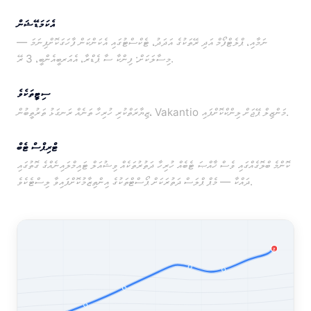
އެކަމަޑޭޝަން
ނަމާއި، ޕްލެޓްފޯމް އަދި ރޭތަކުގެ އަދަދު، ޓެކްސްޓުގައި އެކަންކަން ފާހަގަކޮށްފިނަމަ —
މިސާލަކަށް: ފިންކާ ސާ ޕެޑްރާ، އެއަރބީއެންބީ، 3 ރޭ.
ސިޓީތަކެވެ
ޒިޔާރަތްކުރި ހުރިހާ ތަނެއް ރަނގަޅު ތަރުތީބުން، Vakantio މަންޒިލް ޕޭޖަށް ލިންކްކޮށްފައި.
ޓްރިޕްސް ޓެބް
ކޮންމެ ބްލޮގެއްގައި ވެސް ޚާއްޞަ ޓެބެއް ހުރިހާ ދަތުރުތަކެއް ވިޝުއަލް ޓައިމްލައިނެއްގެ ގޮތުގައި
ދައްކާ — މެޕް ޕްލަސް ދަތުރަކަށް ޕޯސްޓްތަކުގެ އިންތިޒާމުކޮށްފައިވާ ލިސްޓެކެވެ.
Z