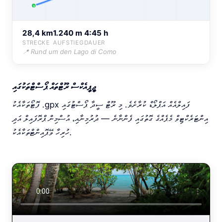
S
28,4 km
1.240 m
4:45 h
STRECKE
AUFSTIEG
DAUER
📍 Rund um den Lago di Como
ޖީޕީއެކްސް ރޫޓްތައް ޕޯސްޓްތަކުގައި
ފޮޓޯތަކާއެކު .gpx ފައިލްއެއް އަޕްލޯޑް ކުރާށެވެ. މި ރޫޓް ސީދާ ޕޯސްޓުގައި
އިންޓަރެކްޓިވް މެޕެއްގެ ގޮތުގައި ފެންނާނެ — ދުރުމިނާއި، އުސްމިން ޕްރޮފައިލް އަދި
ހުރިހާ ވޭޕޮއިންޓްތަކާއެކު.