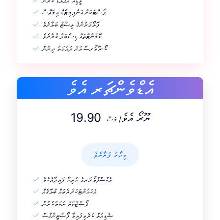
ވީޑިއޯ އަޕްލޯޑް ކުރުން
ޕޯސްޓަކަށް އަންލިމިޓެޑް އިމޭޖްސް
ފޮލޯވަރުންގެ ލިސްޓް ބަލާށެވެ
ކޮމެންޓްތައް ޑިސެބަލް ކުރާށެވެ
ކޯ-އޮތޯރސް އަށް ދައުވަތު ދިނުން
އެޑްވެންޗަރ އެވެ
19.90 ޔޫރޯ އެވެ
/ މަސް
މިހާރު ފަށާށެވެ
އެކްސްޕްލޯރަރގެ ހުރިހާ ފައިދާއެކެވެ
އެކައުންޓަކަށް އެތައް ބްލޮގެއް
ޕޯސްޓްތައް ނަކަލުކުރުން
ޝެޑިއުލް ކުރެވިފައިވާ ޕޯސްޓިންގްސް