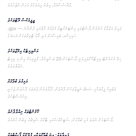
ޕްރޮސެސްއެއް، އިތުރު ފިޔަވަޅެއް އަޅަން ނުޖެހެއެވެ.
ޖީޕީއެކްސް ރޫޓްތަކެވެ
.gpx ފައިލް އަޕްލޯޑް ކުރުމުން ޕޯސްޓްގައި އިންޓަރެކްޓިވް މެޕެއްގެ ގޮތުގައި ފެންނާނެ —
ހައިކިންގ، ބައިސްކަލް އަދި ރޯޑް ޓްރިޕްތަކަށް ރަނގަޅު.
އަންލިމިޓެޑް އިމޭޖްތަކެވެ
ހިލޭ އެކައުންޓް ލިމިޓްކޮށްފައިވަނީ ޕޯސްޓަކަށް 20 ތަސްވީރެވެ. ޕްރީމިއަމް އިން މި ލިމިޓް
ނައްތާލައެވެ.
އަމިއްލަ ބްލޮގެއް
ޕަބްލިކް ފީޑްތަކާއި ސަރޗް ނަތީޖާތަކުން ފޮރުވުން. ފޮލޯވަރުން ފުރަތަމަ ފޮނުވަން ޖެހެނީ
ރިކުއެސްޓެކެވެ.
ކޮމެންޓްތައް ނިއްވާލާށެވެ
ޕޯސްޓަކަށް ނުވަތަ މުޅި ބްލޮގަށް. ސެޓިންގްސްގައި ޓޮގްލް ސްވިޗެއް ލިބެން ހުރެއެވެ.
ފައިދާތައް: ގިނަ ބްލޮގްތަކާއި ޕްލޭންޑް ޕޯސްޓްތައް