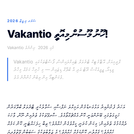
ސަމަރ ރިލީޒް 2026
Vakantio ހޫނު މޫސުން މިއޮތީ!
މެއި 2026
Vakantio އިންނެވެ
Vakantio ޕްރީމިއަމް، އޮޓޮމެޓިކް ޓްރެވަލް ޓައިމްލައިންސް، ޕޯސްޓްތަކުގައި
ވީޑިއޯ، ޖީޕީއެކްސް ރޫޓް އަދި އާ ބްލޮގް ޑިޒައިން — މި ހުރިހާ ކަމެއް މިހާރު
ވެކަންޓިއޯ އިން ލިބެން ހުންނާނެ އެވެ.
އަހަރު ފެށުނުއިރު އަޅުގަނޑުމެން އަމިއްލަ ނަފްސާއި ސުވާލުކުރީ ޓްރެވަލް ބްލޮގަރުން
ހަގީގަތުގައި ބޭނުންވަނީ ކޮން އެއްޗެއްތޯއެވެ. ސާރވޭތަކުގެ ތެރެއިން ނޫން، ވާހަކަ
ދެއްކުމުގެ ތެރެއިން: މިކަން ކުރަނީ ކީއްވެގެން ހެއްޔެވެ؟ ތިބާ ހިފަހައްޓަނީ ކޮން ކަމެއް
ހެއްޔެވެ؟ ގެއްލުނީ ކޮންކަމެއް ހެއްޔެވެ؟ އެ ޖަވާބުތަކުގެ ސަބަބުން ވޭތުވެދިޔަ