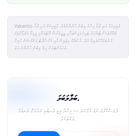
Vakantio ޕްރީމިއަމް އަދި ޕްރޯ މިހާރު ލިބެން ހުންނާނެއެވެ. ޕްރީމިއަމް އަދި ޕްރޯ
ބްލޮގްތަކަށް ޓްރެވަލް ޓައިމްލައިންތަކާއި ޖީޕީއެކްސް ރޫޓްތަކާއި ވީޑިއޯ އަޕްލޯޑްތައް
އެނެބަލްކޮށްފައިވެ އެވެ. އާ ބްލޮގް ޑިޒައިން އާއި އެކްސްޕޯޓް ފަންކްޝަން ހުރިހާ
އެކައުންޓަކަށް ހިލޭ ލިބެން ހުންނާނެ އެވެ.
ބަލާލަބަލަ.
ދުވަސްކޮޅެއް ނުވެ އުޅޭނަމަ — މިހާރު މިއީ އެނބުރި އައުމަށް ރަނގަޅު
ވަގުތެކެވެ.