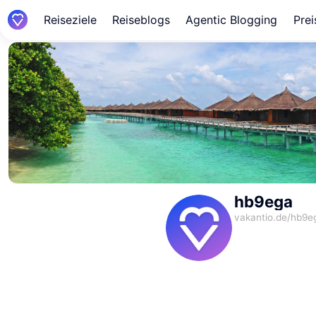
Reiseziele
Reiseblogs
Agentic Blogging
Prei
hb9ega
vakantio.de/
hb9e