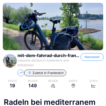
mit-dem-fahrrad-durch-frankreich-ans-mittelmeer
Abonnieren
vakantio.de/
durch-frankreich-ans-
mittelmeer
Zuletzt in
Frankreich
POSTS
BILDER
REISEN
KARTE
STATS
19
149
Radeln bei mediterranem