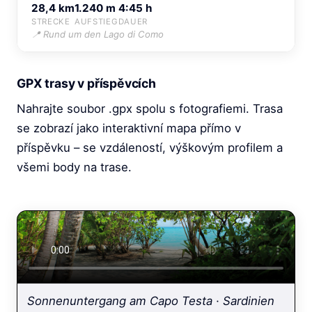
28,4 km
1.240 m
4:45 h
STRECKE
AUFSTIEG
DAUER
📍 Rund um den Lago di Como
GPX trasy v příspěvcích
Nahrajte soubor .gpx spolu s fotografiemi. Trasa
se zobrazí jako interaktivní mapa přímo v
příspěvku – se vzdáleností, výškovým profilem a
všemi body na trase.
Sonnenuntergang am Capo Testa · Sardinien