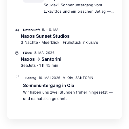
Souvlaki, Sonnenuntergang vom
Lykavittos und ein bisschen Jetlag —
der perfekte Auftakt.
5. – 8. MAI
Unterkunft
Naxos Sunset Studios
3 Nächte · Meerblick · Frühstück inklusive
8. MAI 2026
Fähre
Naxos → Santorini
SeaJets · 1 h 45 min
10. MAI 2026
OIA, SANTORINI
Beitrag
Sonnenuntergang in Oia
Wir haben uns zwei Stunden früher hingesetzt —
und es hat sich gelohnt.