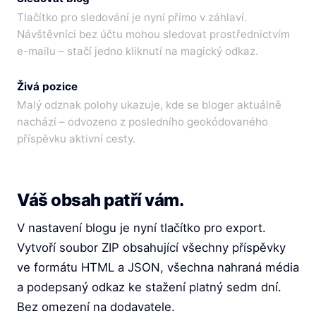
Tlačítko pro sledování je nyní přímo v záhlaví.
Návštěvníci bez účtu mohou sledovat prostřednictvím
e-mailu – stačí jedno kliknutí na magický odkaz.
Živá pozice
Malý odznak polohy ukazuje, kde se bloger aktuálně
nachází – odvozeno z posledního geokódovaného
příspěvku aktivní cesty.
Váš obsah patří vám.
V nastavení blogu je nyní tlačítko pro export.
Vytvoří soubor ZIP obsahující všechny příspěvky
ve formátu HTML a JSON, všechna nahraná média
a podepsaný odkaz ke stažení platný sedm dní.
Bez omezení na dodavatele.