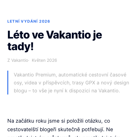
LETNÍ VYDÁNÍ 2026
Léto ve Vakantio je
tady!
Z Vakantio
Květen 2026
Vakantio Premium, automatické cestovní časové
osy, videa v příspěvcích, trasy GPX a nový design
blogu – to vše je nyní k dispozici na Vakantio.
Na začátku roku jsme si položili otázku, co
cestovatelští blogeři skutečně potřebují. Ne