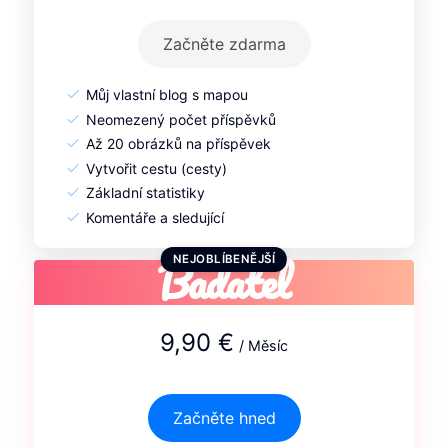
Začněte zdarma
Můj vlastní blog s mapou
Neomezený počet příspěvků
Až 20 obrázků na příspěvek
Vytvořit cestu (cesty)
Základní statistiky
Komentáře a sledující
Badatel
NEJOBLÍBENĚJŠÍ
9,90 €
/ Měsíc
Začněte hned