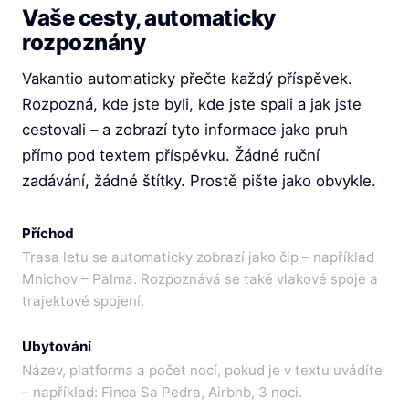
Vaše cesty, automaticky
rozpoznány
Vakantio automaticky přečte každý příspěvek.
Rozpozná, kde jste byli, kde jste spali a jak jste
cestovali – a zobrazí tyto informace jako pruh
přímo pod textem příspěvku. Žádné ruční
zadávání, žádné štítky. Prostě pište jako obvykle.
Příchod
Trasa letu se automaticky zobrazí jako čip – například
Mnichov – Palma. Rozpoznává se také vlakové spoje a
trajektové spojení.
Ubytování
Název, platforma a počet nocí, pokud je v textu uvádíte
– například: Finca Sa Pedra, Airbnb, 3 noci.