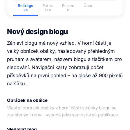
Beiträge
Fotos
Reisen
Über
24
148
6
Nový design blogu
Záhlaví blogu má nový vzhled. V horní části je
velký obrázek obálky, následovaný přehledným
pruhem s avatarem, názvem blogu a tlačítkem pro
sledování. Navigační karty zobrazují počet
příspěvků na první pohled – na ploše až 900 pixelů
na šířku.
Obrázek na obálce
Vlastní obrázek obálky v horní části stránky blogu se
zaoblenými rohy – vypadá jako samostatná publikace.
Sledovat blog