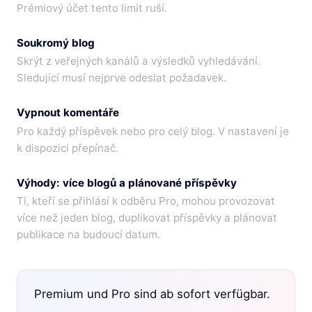
Prémiový účet tento limit ruší.
Soukromý blog
Skrýt z veřejných kanálů a výsledků vyhledávání.
Sledující musí nejprve odeslat požadavek.
Vypnout komentáře
Pro každý příspěvek nebo pro celý blog. V nastavení je
k dispozici přepínač.
Výhody: více blogů a plánované příspěvky
Ti, kteří se přihlásí k odběru Pro, mohou provozovat
více než jeden blog, duplikovat příspěvky a plánovat
publikace na budoucí datum.
Premium und Pro sind ab sofort verfügbar.