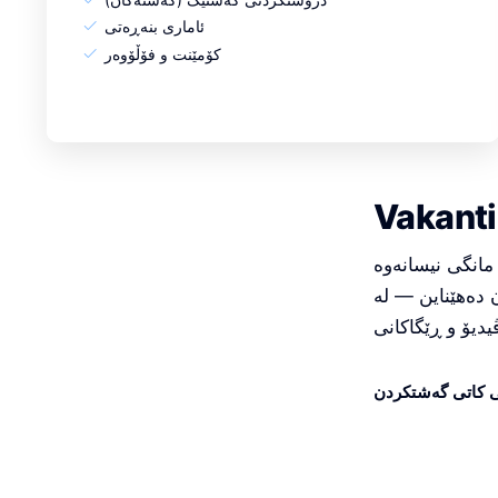
ئاماری بنەڕەتی
کۆمێنت و فۆڵۆوەر
سانەوە، Vakantio پریمیۆم و پرۆ بەردەستە. ئەوانەی دەیانەوێت بلۆگەکەیان بە جددیتر
ن دەهێناین — لە
 کاتی گەشتکردن