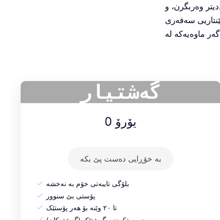
یتر وەربگرن، و
ێنتاریی سەفەری
گەشتیار
0 یۆرۆ
بە خۆڕایی دەست پێ بکە
بلۆگی تایبەتی خۆم بە نەخشە
پۆستی بێ سنوور
تا ٢٠ وێنە بۆ هەر پۆستێک
دروستکردنی گەشتێک (گەشتەکان)