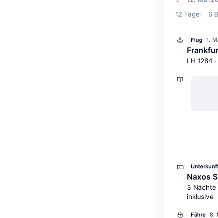
12
Tage
6
B
1. 
Flug
Frankfu
LH 1284 ·
Unterkunf
Naxos S
3 Nächte 
inklusive
8.
Fähre