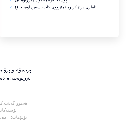
ئاماری درێژکراوە (مێژووی کات، سەرچاوە، جیۆ)
بەڕێوەببەن، دەس
هەموو گەشتەکان
ئۆتۆماتیکی دەن