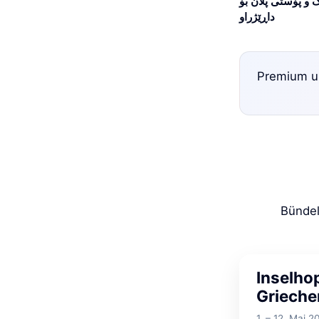
 و پۆستی پلان بۆ
داڕێژراو
Premium un
Bündel
Inselho
Grieche
1. – 12. Mai 2