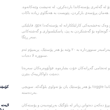
 لە گەلەری پۆستەکاندا باردەکرێن، لە تەنیشت وێنەکانەوە.
هەمان پرۆسەی بارکردن، پێویست بە هەنگاوی زیادە ناکات.
فایلێکی .gpx باربکە و وەک نەخشەیەکی کارلێککارانە لە پۆستەکەدا
گونجاوە بۆ گەشتکردن بە پێ، پاسکیلسواری و گەشتەکانی
سەر ڕێگا.
ئەکاونتی بێبەرامبەر سنووردارە بە ٢٠ وێنە بۆ هەر پۆستێک. پریمیۆم ئەم
سنوورە لا دەبات.
 ئەنجامی گەڕانەکان خۆت بشارەوە. فۆڵۆوەرەکان سەرەتا
دەبێت داواکارییەک بنێرن.
بۆ هەر پۆستێک یان بۆ تەواوی بلۆگەکە. سویچی toggle لە ڕێکخستنەکاندا
کۆمێنت
بەردەستە.
ڕۆ دەکەن دەتوانن زیاتر لە بلۆگێک بەڕێوەببەن و پۆستەکان
لایەنە