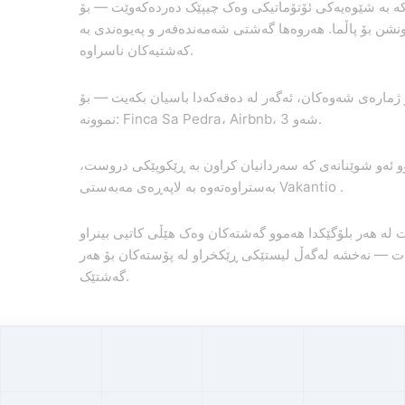
ە بە شێوەیەکی ئۆتۆماتیکی وەک چیپێک دەردەکەوێت — بۆ
ونشن بۆ پاڵما. هەروەها گەشتی شەمەندەفەر و پەیوەندی بە
کەشتیەکان ناسراوە.
 ژمارەی شەوەکان، ئەگەر لە دەقەکەدا باسیان بکەیت — بۆ
نموونە: Finca Sa Pedra، Airbnb، 3 شەو.
 ئەو شوێنانەی کە سەردانیان کراون بە ڕێکوپێکی دروست،
بەستراوەتەوە بە لاپەڕەی مەبەستی Vakantio .
ت لە هەر بلۆگێکدا هەموو گەشتەکان وەک هێڵی کاتیی بینراو
ت — نەخشە لەگەڵ لیستێکی ڕێکخراو لە پۆستەکان بۆ هەر
گەشتێک.