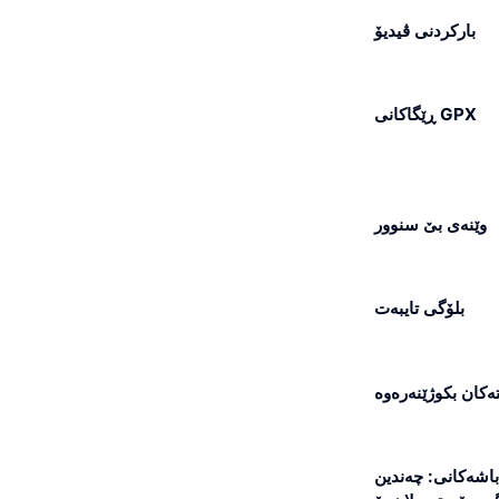
بارکردنی ڤیدیۆ
ڕێگاکانی GPX
وێنەی بێ سنوور
بلۆگی تایبەت
ەکان بکوژێنەرەوە
 باشەکانی: چەندین