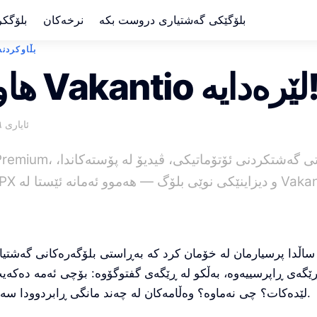
بلۆگێکی گەشتیاری دروست بکە
نرخەکان
بلۆگکر
بڵاوکردنەو
 لە Vakantio لێرەدایە!
ئایاری ٢٠٢٦
Vakantio Premium، هێڵی کاتی گەشتک
ساڵدا پرسیارمان لە خۆمان کرد کە بەڕاستی بلۆگەرەکانی گەشتیار
ڕێگەی ڕاپرسییەوە، بەڵکو لە ڕێگەی گفتوگۆوە: بۆچی ئەمە دەک
لێدەکات؟ چی نەماوە؟ وەڵامەکان لە چەند مانگی ڕابردوودا سەرقاڵیان کردووین.