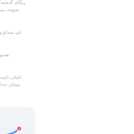
ڕێگای گەشتەک
نموونە، می
ناو، سەکۆ و
هەموو
تابێکی تایبە
پیشان دەدا
Z