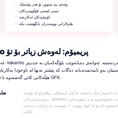
وێنەی بێ سنوور بۆ هەر پۆستێک
بینینی لیستی فۆڵۆوەرەکان
کۆمێنتەکان لەکاربخە
هاوکارانی نووسەران بانگهێشت بکە
Vakantio پریمیۆم: لەوەش زیاتر بۆ تۆ
لە مانگی نی
تیان بەو تایبەتمەندیانە دەگات کە پێشتر تەنها لە ناوخۆدا بەکاریا
هێڵەکانی کاتی گەشتەوە تا ڤیدیۆ و ڕێگاکانی GPX.
ت لەسەر یەک نەخشە، لەگەڵ لیستێکی ڕێکخراو لە پۆستە
هێڵی
پەیوەندیدارەکان. Vakantio پۆستەکانت دەخوێنێتەوە و بە شێوەیەکی
اسێتەوە کە تۆ لە کوێ بوویت — پێویست بە زانیاری دەستی
ناکات.