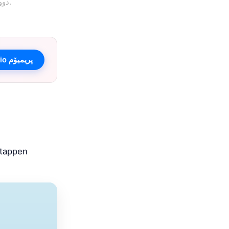
دووبارە بکەنەوە و بڵاوکراوەکان بۆ ڕۆژێکی داهاتوو دیاری بکەن.
بینینی Vakantio پریمیۆم
Etappen