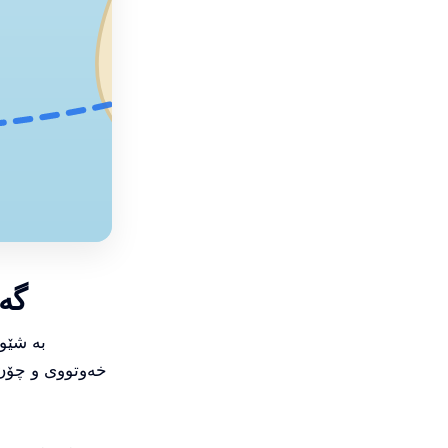
گەش
خەوتووی و چۆن 