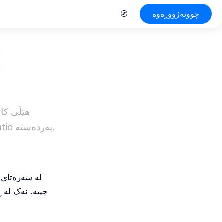
چوونەژوورەوە
هاوین
ڕێگاکانی GPX و دیزاینێکی نوێی بلۆگ — هەموو ئەمانە ئێستا لە Vakantio بەردەستە.
لە سەرەتای 
چییە. نەک لە 