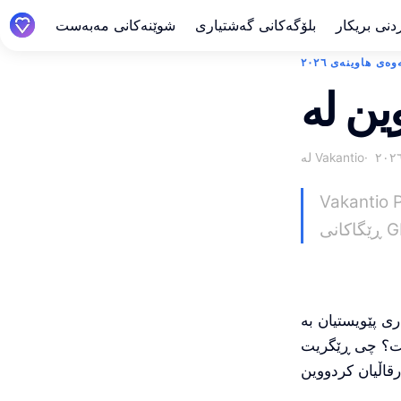
دنی بریکار
بلۆگەکانی گەشتیاری
شوێنەکانی مەبەست
ەی هاوینەی ٢٠٢٦
لە Vakantio
ردنی ئۆتۆماتیکی، ڤیدیۆ لە پۆستەکاندا،
ی پێویستیان بە
ەیت؟ چی ڕێگریت