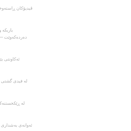
ڤیدیۆکان ڕاستەوخۆ
دەردەکەوێت — 
لە فیدی گشتی و
ئەوانەی بەشداری پ