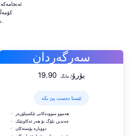
ئەنجامەکە:
کۆمەڵێ
ڕاستەقینە. ئەگەر ماوەیەکە لە Vakantio نەبوویت- لێرەدا چاوەڕوانی چی دەکەیت.
سەرگەردان
19.90 یۆرۆ
/ مانگ
ئێستا دەست پێ بکە
هەموو سوودەکانی ئێکسپلۆرەر
چەندین بلۆگ بۆ هەر ئەکاونتێک
دووبارە پۆستەکان
پۆستە بەرنامە بۆ داڕێژراوەکان