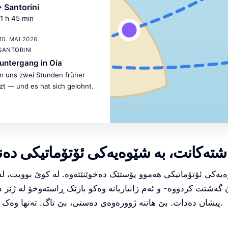
 Santorini
 1 h 45 min
10. MAI 2026
 SANTORINI
untergang in Oia
n uns zwei Stunden früher
zt — und es hat sich gelohnt.
تەکانت، بە شێوەیەکی ئۆتۆماتیکی دەن
گەشتت کردووە- و ئەم زانیاریانە وەکو بارێک ڕاستەوخۆ لە ژێر 
پیشان دەدات. بێ هاتنە ژوورەوەی دەستی، بێ تاگ. تەنها وەک هەمیشە بنووسە.