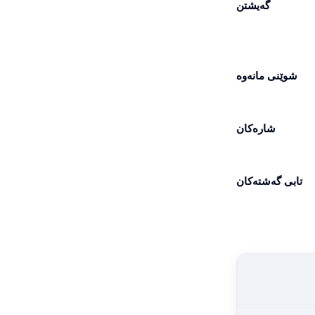
گەیشتن
شوێنی مانەوە
شارەکان
تابی گەشتەکان