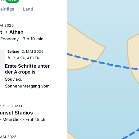
eiträge
1
Land
MAI 2026
rt → Athen
 Economy · 3 h 10 min
2. MAI 2026
Beitrag
PLAKA, ATHEN
Erste Schritte unter
der Akropolis
Souvlaki,
Sonnenuntergang vom
Lykavittos und ein
bisschen Jetlag — der
5. – 8. MAI
perfekte Auftakt.
t
unset Studios
· Meerblick · Frühstück
 MAI 2026