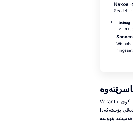
Naxos →
SeaJets ·
Beitrag
OIA,
Sonnen
Wir habe
hingeset
اسرێتەوە
Vakantio بە شێوەیەکی ئۆتۆماتیکی هەموو پۆستێک دەخوێنێتەوە. لە کوێ بوویت، لە کوێ
دەقی پۆستەکەدا