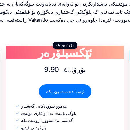
 مۆدێلێکی بەشداریکردن بۆ ئەوانەی دەیانەوێت بلۆگەکەیان بە جدد
ک تایبەتمەندی کە بلۆگێکی گەشتیاری دەگۆڕن بۆ فیلمێکی دیکۆم
ئێکسپلۆرەر
زۆرترین باو
9.90 یۆرۆ
/ مانگ
ئێستا دەست پێ بکە
هەموو سوودەکانی گەشتیار
بلۆگی تایبەت بە داواکاری مۆڵەت
گەشتی بێ سنوور دروست بکە
بارکردنی ڤیدیۆ