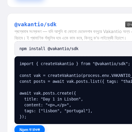
@vakantio/sdk
প্ৰগ্ৰেমাৰ সংস্কৰণ — যদি আপুনি বা কোনো ডেভেলপাৰ বন্ধুৱে Vakantio অন্য
বিচাৰে। ই প্ৰামাণিক সঁজুলিৰ দৰে একে কাম কৰে, কিন্তু ক'ড লাইব্ৰেৰী হিচাপে।
npm install @vakantio/sdk
import { createVakantio } from "@vakantio/sdk";

const vak = createVakantio(process.env.VAKANTIO_
const posts = await vak.posts.list({ tags: "thai
await vak.posts.create({

  title: "Day 1 in Lisbon",

  content: "<p>…</p>",

  tags: ["lisbon", "portugal"],

});
Npm ত চাওক