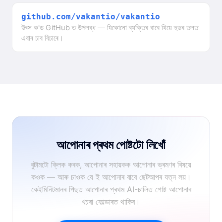
github.com/vakantio/vakantio
উৎস ক'ড GitHub ত উপলব্ধ — যিকোনো ব্যক্তিৰ বাবে যিয়ে হুডৰ তলত
এবাৰ চাব বিচাৰে।
আপোনাৰ প্ৰথম পোষ্টটো লিখোঁ
বুটামটো ক্লিক কৰক, আপোনাৰ সহায়কক আপোনাৰ ভ্ৰমণৰ বিষয়ে
কওক — আৰু চাওক যে ই আপোনাৰ বাবে ছেটআপৰ যত্ন লয়।
কেইমিনিটমানৰ পিছত আপোনাৰ প্ৰথম AI-চালিত পোষ্ট আপোনাৰ
খচৰা ফোল্ডাৰত থাকিব।