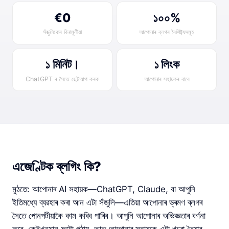
€0
১০০%
সঁজুলিবোৰ বিনামূলীয়া
আপোনাৰ ব্লগৰ বৈশিষ্ট্যসমূহ
১ মিনিট।
১ লিংক
ChatGPT ৰ সৈতে ছেটআপ কৰক
আপোনাৰ সহায়কৰ বাবে
এজেণ্টিক ব্লগিং কি?
মুঠতে: আপোনাৰ AI সহায়ক—ChatGPT, Claude, বা আপুনি
ইতিমধ্যে ব্যৱহাৰ কৰা আন এটা সঁজুলি—এতিয়া আপোনাৰ ভ্ৰমণ ব্লগৰ
সৈতে পোনপটীয়াকৈ কাম কৰিব পাৰিব। আপুনি আপোনাৰ অভিজ্ঞতাৰ বৰ্ণনা