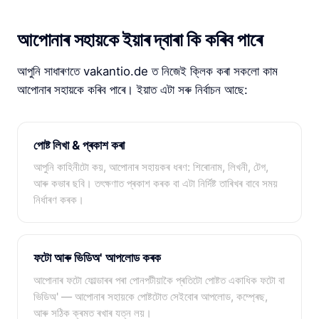
আপোনাৰ সহায়কে ইয়াৰ দ্বাৰা কি কৰিব পাৰে
আপুনি সাধাৰণতে vakantio.de ত নিজেই ক্লিক কৰা সকলো কাম
আপোনাৰ সহায়কে কৰিব পাৰে। ইয়াত এটা সৰু নিৰ্বাচন আছে:
পোষ্ট লিখা & প্ৰকাশ কৰা
আপুনি কাহিনীটো কয়, আপোনাৰ সহায়কৰ ধৰণ: শিৰোনাম, লিখনী, টেগ,
আৰু কভাৰ ছবি। তৎক্ষণাত প্ৰকাশ কৰক বা এটা নিৰ্দিষ্ট তাৰিখৰ বাবে সময়
নিৰ্ধাৰণ কৰক।
ফটো আৰু ভিডিঅ' আপলোড কৰক
আপোনাৰ ফটো ফোল্ডাৰৰ পৰা পোনপটীয়াকৈ প্ৰতিটো পোষ্টত একাধিক ফটো বা
ভিডিঅ' — আপোনাৰ সহায়কে পোষ্টটোত সেইবোৰ আপলোড, কম্প্ৰেছ,
আৰু সঠিক ক্ৰমত ৰখাৰ যত্ন লয়।