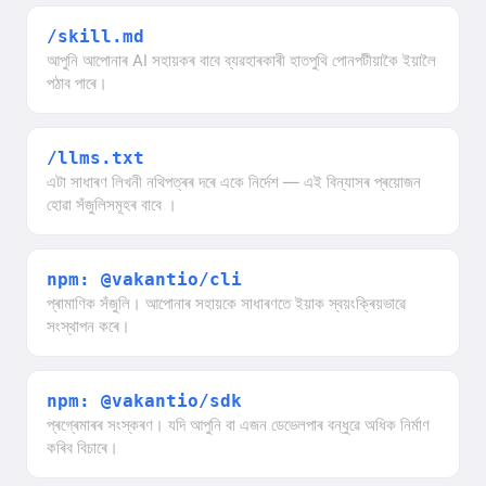
/skill.md
আপুনি আপোনাৰ AI সহায়কৰ বাবে ব্যৱহাৰকাৰী হাতপুথি পোনপটীয়াকৈ ইয়ালৈ
পঠাব পাৰে।
/llms.txt
এটা সাধাৰণ লিখনী নথিপত্ৰৰ দৰে একে নিৰ্দেশ — এই বিন্যাসৰ প্ৰয়োজন
হোৱা সঁজুলিসমূহৰ বাবে ।
npm: @vakantio/cli
প্ৰামাণিক সঁজুলি। আপোনাৰ সহায়কে সাধাৰণতে ইয়াক স্বয়ংক্ৰিয়ভাৱে
সংস্থাপন কৰে।
npm: @vakantio/sdk
প্ৰগ্ৰেমাৰৰ সংস্কৰণ। যদি আপুনি বা এজন ডেভেলপাৰ বন্ধুৱে অধিক নিৰ্মাণ
কৰিব বিচাৰে।