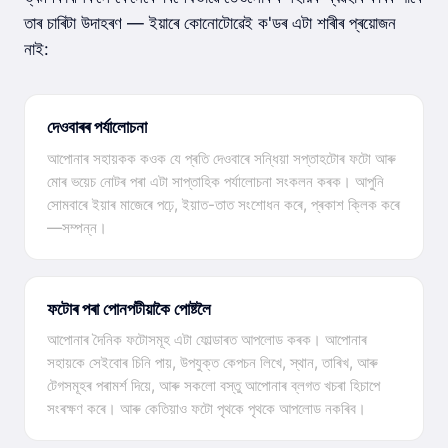
তাৰ চাৰিটা উদাহৰণ — ইয়াৰে কোনোটোৱেই ক'ডৰ এটা শাৰীৰ প্ৰয়োজন
নাই:
দেওবাৰৰ পৰ্যালোচনা
আপোনাৰ সহায়কক কওক যে প্ৰতি দেওবাৰে সন্ধিয়া সপ্তাহটোৰ ফটো আৰু
মোৰ ভয়েচ নোটৰ পৰা এটা সাপ্তাহিক পৰ্যালোচনা সংকলন কৰক। আপুনি
সোমবাৰে ইয়াৰ মাজেৰে পঢ়ে, ইয়াত-তাত সংশোধন কৰে, প্ৰকাশ ক্লিক কৰে
—সম্পন্ন।
ফটোৰ পৰা পোনপটীয়াকৈ পোষ্টলৈ
আপোনাৰ দৈনিক ফটোসমূহ এটা ফোল্ডাৰত আপলোড কৰক। আপোনাৰ
সহায়কে সেইবোৰ চিনি পায়, উপযুক্ত কেপচন লিখে, স্থান, তাৰিখ, আৰু
টেগসমূহৰ পৰামৰ্শ দিয়ে, আৰু সকলো বস্তু আপোনাৰ ব্লগত খচৰা হিচাপে
সংৰক্ষণ কৰে। আৰু কেতিয়াও ফটো পৃথকে পৃথকে আপলোড নকৰিব।