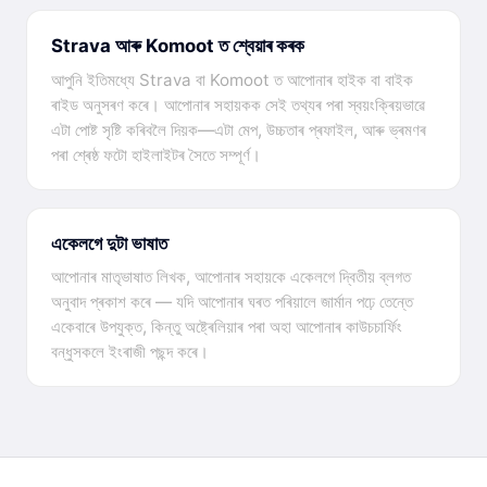
Strava আৰু Komoot ত শ্বেয়াৰ কৰক
আপুনি ইতিমধ্যে Strava বা Komoot ত আপোনাৰ হাইক বা বাইক
ৰাইড অনুসৰণ কৰে। আপোনাৰ সহায়কক সেই তথ্যৰ পৰা স্বয়ংক্ৰিয়ভাৱে
এটা পোষ্ট সৃষ্টি কৰিবলৈ দিয়ক—এটা মেপ, উচ্চতাৰ প্ৰফাইল, আৰু ভ্ৰমণৰ
পৰা শ্ৰেষ্ঠ ফটো হাইলাইটৰ সৈতে সম্পূৰ্ণ।
একেলগে দুটা ভাষাত
আপোনাৰ মাতৃভাষাত লিখক, আপোনাৰ সহায়কে একেলগে দ্বিতীয় ব্লগত
অনুবাদ প্ৰকাশ কৰে — যদি আপোনাৰ ঘৰত পৰিয়ালে জাৰ্মান পঢ়ে তেন্তে
একেবাৰে উপযুক্ত, কিন্তু অষ্ট্ৰেলিয়াৰ পৰা অহা আপোনাৰ কাউচচাৰ্ফিং
বন্ধুসকলে ইংৰাজী পছন্দ কৰে।