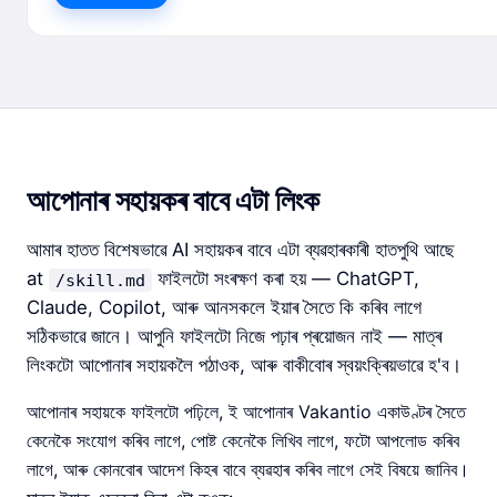
আপোনাৰ সহায়কৰ বাবে এটা লিংক
আমাৰ হাতত বিশেষভাৱে AI সহায়কৰ বাবে এটা ব্যৱহাৰকাৰী হাতপুথি আছে
at
ফাইলটো সংৰক্ষণ কৰা হয় — ChatGPT,
/skill.md
Claude, Copilot, আৰু আনসকলে ইয়াৰ সৈতে কি কৰিব লাগে
সঠিকভাৱে জানে। আপুনি ফাইলটো নিজে পঢ়াৰ প্ৰয়োজন নাই — মাত্ৰ
লিংকটো আপোনাৰ সহায়কলৈ পঠাওক, আৰু বাকীবোৰ স্বয়ংক্ৰিয়ভাৱে হ'ব।
আপোনাৰ সহায়কে ফাইলটো পঢ়িলে, ই আপোনাৰ Vakantio একাউণ্টৰ সৈতে
কেনেকৈ সংযোগ কৰিব লাগে, পোষ্ট কেনেকৈ লিখিব লাগে, ফটো আপলোড কৰিব
লাগে, আৰু কোনবোৰ আদেশ কিহৰ বাবে ব্যৱহাৰ কৰিব লাগে সেই বিষয়ে জানিব।