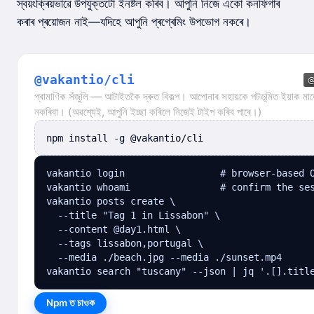
স্বয়ংক্ৰিয়ভাৱে উপযুক্তটো ইনষ্টল কৰিব। আপুনি নিজে একো কনফিগাৰ
কৰাৰ প্ৰয়োজন নাই—যদিহে আপুনি প্ৰগ্ৰেমিং উপভোগ নকৰে।
@vakantio/cli
প্ৰামাণিক সঁজুলি — আটাইতকৈ দ্ৰুত বিকল্প। আপোনাৰ সহায়কে পটভূমিত ইয়াক মাত
নকৰিবা। (অৱশ্যেই, আপুনি ইচ্ছা কৰিলে নিজেই টাইপ কৰিব পাৰে।)
npm install -g @vakantio/cli
vakantio login                 # browser-based O
vakantio whoami                # confirm the ses
vakantio posts create \

  --title "Tag 1 in Lissabon" \

  --content @day1.html \

  --tags lissabon,portugal \

  --media ./beach.jpg --media ./sunset.mp4

vakantio search "tuscany" --json | jq '.[].titl
Npm ত চাওক