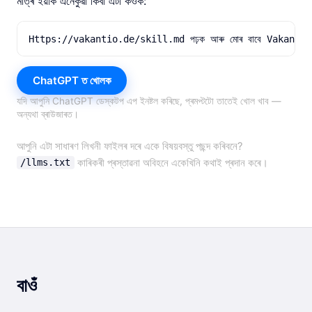
মাত্ৰ ইয়াক এনেকুৱা কিবা এটা কওক:
Https://vakantio.de/skill.md পঢ়ক আৰু মোৰ বাবে Vakantio CLI ইনষ
ChatGPT ত খোলক
যদি আপুনি ChatGPT ডেস্কটপ এপ ইনষ্টল কৰিছে, প্ৰমপ্টটো তাতেই খোল খাব —
অন্যথা ব্ৰাউজাৰত।
আপুনি এটা সাধাৰণ লিখনী ফাইলৰ দৰে একে বিষয়বস্তু পছন্দ কৰিবনে?
কাৰিকৰী প্ৰস্তাৱনা অবিহনে একেখিনি কথাই প্ৰদান কৰে।
/llms.txt
বাওঁ