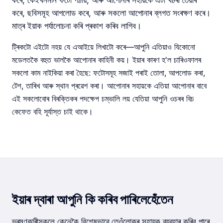
কৰে, কেইখনমান ফটো পঠায়, আৰু আপোনাৰ সহায়কে এটা খচৰা তৈয়াৰ
কৰে, ছবিসমূহ আপলোড কৰে, আৰু সকলো আপোনাৰ ব্লগত সংৰক্ষণ কৰে।
মাত্ৰ ইয়াক পৰ্যালোচনা কৰি প্ৰকাশ কৰিব লাগিব।
ট্ৰিকটো এইটো নহয় যে এআইয়ে লিখাটো কৰে—আপুনি এতিয়াও যিকোনো
মডেলতকৈ বহুত ভালকৈ আপোনাৰ কাহিনী কয়। ইয়াৰ কাৰণ হ'ল চাৰিওফালৰ
সকলো কাম নাইকিয়া কৰা হৈছে: ফটোসমূহ সজাই পৰাই তোলা, আপলোড কৰা,
টেগ, তাৰিখ আৰু স্থান প্ৰৱেশ কৰা। আপোনাৰ সহায়কে এতিয়া আপোনাৰ বাবে
এই সকলোবোৰ বিৰক্তিকৰ পদক্ষেপ চম্ভালি লয় যেতিয়া আপুনি ওচৰৰ বিচ
কেফেত বহি সূৰ্যাস্ত চাই থাকে।
ইয়াৰ দ্বাৰা আপুনি কি কৰিব পাৰিলেহেঁতেন
ভ্ৰমণকাৰীসকলে কেনেকৈ বিশেষভাৱে তেওঁলোকৰ সহায়ক ব্যৱহাৰ কৰিব পাৰে