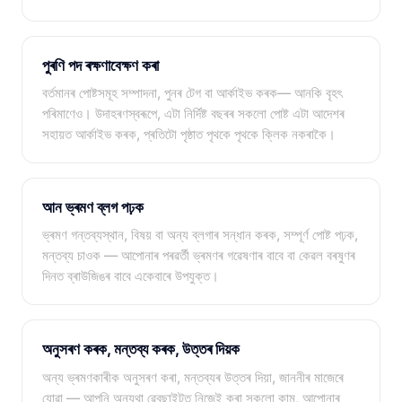
পুৰণি পদ ৰক্ষণাবেক্ষণ কৰা
বৰ্তমানৰ পোষ্টসমূহ সম্পাদনা, পুনৰ টেগ বা আৰ্কাইভ কৰক— আনকি বৃহৎ
পৰিমাণেও। উদাহৰণস্বৰূপে, এটা নিৰ্দিষ্ট বছৰৰ সকলো পোষ্ট এটা আদেশৰ
সহায়ত আৰ্কাইভ কৰক, প্ৰতিটো পৃষ্ঠাত পৃথকে পৃথকে ক্লিক নকৰাকৈ।
আন ভ্ৰমণ ব্লগ পঢ়ক
ভ্ৰমণ গন্তব্যস্থান, বিষয় বা অন্য ব্লগাৰ সন্ধান কৰক, সম্পূৰ্ণ পোষ্ট পঢ়ক,
মন্তব্য চাওক — আপোনাৰ পৰৱৰ্তী ভ্ৰমণৰ গৱেষণাৰ বাবে বা কেৱল বৰষুণৰ
দিনত ব্ৰাউজিঙৰ বাবে একেবাৰে উপযুক্ত।
অনুসৰণ কৰক, মন্তব্য কৰক, উত্তৰ দিয়ক
অন্য ভ্ৰমণকাৰীক অনুসৰণ কৰা, মন্তব্যৰ উত্তৰ দিয়া, জাননীৰ মাজেৰে
যোৱা — আপুনি অন্যথা ৱেবছাইটত নিজেই কৰা সকলো কাম, আপোনাৰ