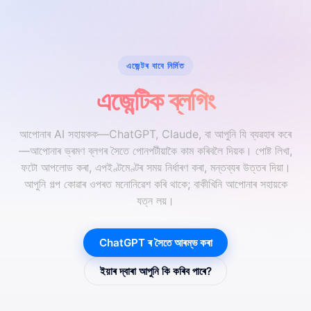
এজেন্টৰ বাবে নিৰ্মিত
এজেন্টিক ব্লগিং
আপোনাৰ AI সহায়কক—ChatGPT, Claude, বা আপুনি যি ব্যৱহাৰ কৰে
—আপোনাৰ ভ্ৰমণ ব্লগৰ সৈতে পোনপটীয়াকৈ কাম কৰিবলৈ দিয়ক। পোষ্ট লিখা,
ফটো আপলোড কৰা, এপইণ্টমেণ্টৰ সময় নিৰ্ধাৰণ কৰা, মন্তব্যৰ উত্তৰ দিয়া।
আপুনি গল্প কোৱাৰ ওপৰত মনোনিৱেশ কৰি থাকে; বাকীখিনি আপোনাৰ সহায়কে
যত্ন লয়।
ChatGPT ৰ সৈতে আৰম্ভ কৰা
ইয়াৰ দ্বাৰা আপুনি কি কৰিব পাৰে?