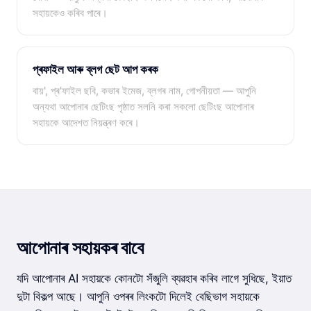
সহায়কেও কৰিব পাৰে।
প্ৰফাইল আৰু ব্লগ ছেট আপ কৰক
বায়', প্ৰ'ফাইল ছবি, কভাৰ ইমেজ, ব্লগৰ নাম, গোপনীয়তা — আপুনি
অন্যথা আপোনাৰ ছেটিংছ পৃষ্ঠাত সলনি কৰা সকলো ছেটিংছ আপোনাৰ
সহায়কে আদেশত নিয়ন্ত্ৰণ কৰে।
আপোনাৰ সহায়কৰ বাবে
যদি আপোনাৰ AI সহায়কে কোনটো সঁজুলি ব্যৱহাৰ কৰিব লাগে সুধিছে, ইয়াত
দুটা বিকল্প আছে। আপুনি ওপৰৰ লিংকটো দিলেই বেছিভাগ সহায়কে